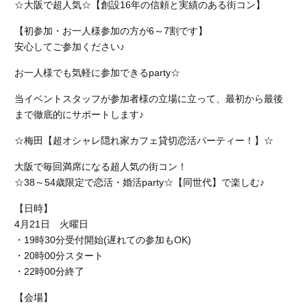
☆大阪で超人気☆【創設16年の信頼と実績のある街コン】
【初参加・お一人様参加の方が6～7割です】
安心してご参加ください♪
お一人様でも気軽に参加できるparty☆
当イベントスタッフが参加者様の立場に立って、最初から最後
まで徹底的にサポートします♪
☆梅田【超オシャレ隠れ家カフェ貸切恋活パーティー！】☆
大阪で毎回満席になる超人気の街コン！
☆38～54歳限定で恋活・婚活party☆【同世代】で楽しむ♪
【日時】
4月21日 火曜日
・19時30分受付開始(遅れての参加もOK)
・20時00分スタート
・22時00分終了
【会場】