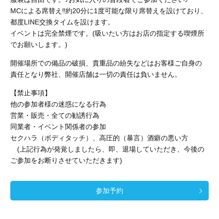
MCによる席替え‼︎約20分に1度可能な限り席替えを設けており、
都度LINE交換タイムを設けます。
イベントは完全禁煙です。
(吸いたい方はお店の指定する喫煙所
でお願いします。)
開催場所での備品の破損、貴重品の紛失などはお客様ご自身の
責任となり弊社、開催店舗
は一切の責任は負いません。
【禁止事項】
他の参加者様の迷惑になる行為
営業・販売・全ての勧誘行為
同業者・イベント関係者の参加
セクハラ（ボディタッチ）、高圧的（暴言）酒癖の悪い方
(上記行為が発覚しましたら、即、退場していただき、今後の
ご参加をお断りさせていただきます)
参加予約