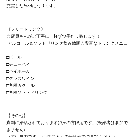
充実したfoodになります。
《フリードリンク》
☆店員さんがご丁寧に一杯ずつ手作り致します！
アルコール＆ソフトドリンク飲み放題☆豊富なドリンクメニュ
ー！
□ビール
□チューハイ
□ハイボール
□グラスワイン
□各種カクテル
□各種ソフトドリンク
【その他】
真剣に婚活されております独身の方限定です。(既婚者は参加で
きません)
服装は自由です。♪お気に入りの普段着でご参加ください♪