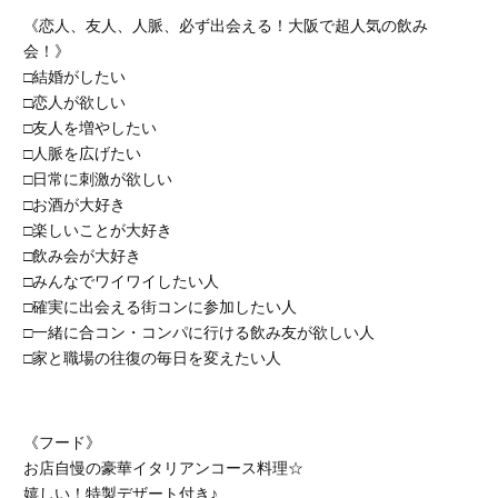
《恋人、友人、人脈、必ず出会える！大阪で超人気の飲み
会！》
□結婚がしたい
□恋人が欲しい
□友人を増やしたい
□人脈を広げたい
□日常に刺激が欲しい
□お酒が大好き
□楽しいことが大好き
□飲み会が大好き
□みんなでワイワイしたい人
□確実に出会える街コンに参加したい人
□一緒に合コン・コンパに行ける飲み友が欲しい人
□家と職場の往復の毎日を変えたい人
《フード》
お店自慢の豪華イタリアンコース料理☆
嬉しい！特製デザート付き♪