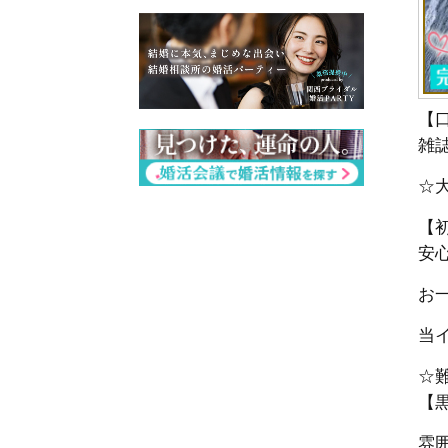
【
雑
☆
【
安
お一
当
☆
【
雰