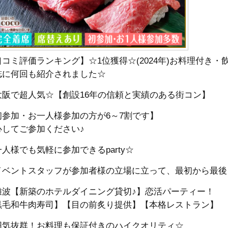
口コミ評価ランキング】☆1位獲得☆(2024年)お料理付き
誌に何回も紹介されました☆
大阪で超人気☆【創設16年の信頼と実績のある街コン】
初参加・お一人様参加の方が6～7割です】
心してご参加ください♪
人様でも気軽に参加できるparty☆
イベントスタッフが参加者様の立場に立って、最初から最後
難波【新築のホテルダイニング貸切♪】恋活パーティー！
黒毛和牛肉寿司】【目の前炙り提供】【本格レストラン】
囲気抜群！お料理も保証付きのハイクオリティ☆