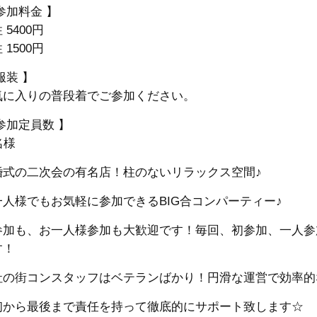
参加料金 】
 5400円
 1500円
服装 】
気に入りの普段着でご参加ください。
参加定員数 】
名様
婚式の二次会の有名店！柱のないリラックス空間♪
一人様でもお気軽に参加できるBIG合コンパーティー♪
参加も、お一人様参加も大歓迎です！毎回、初参加、一人参
す！
社の街コンスタッフはベテランばかり！円滑な運営で効率的
初から最後まで責任を持って徹底的にサポート致します☆