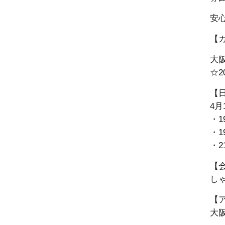
安
【
大
☆
2
【
4月
・1
・1
・2
【
し
【
大