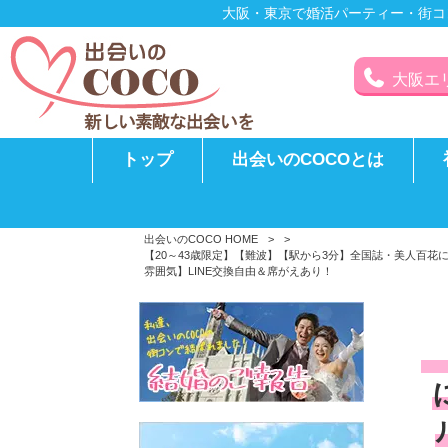
大阪・東京で婚活パーティー・街コ
大阪エリア
トップ
出会いのCOCOとは
出会いのCOCO HOME
>
>
【20～43歳限定】【難波】【駅から3分】全国誌・美人百
雰囲気】LINE交換自由＆席がえあり！