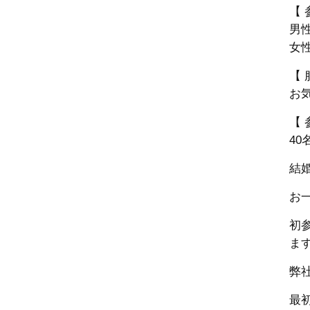
【 
男性
女性
【 
お
【 
40
結
お
初
ま
弊
最