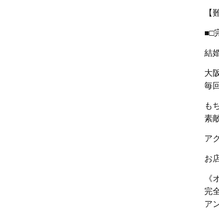
【
■□
結
大
毎
も
素
ア
お
《
完
ア