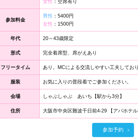
女性
：空席有り
男性
：5400円
参加料金
女性
：1500円
年代
20～43歳限定
形式
完全着席型、席がえあり
フリータイム
あり。MCによる交流しやすい工夫してお
服装
お気に入りの普段着でご参加ください。
会場
しゃぶしゃぶ あいち【駅から3分】
住所
大阪市中央区難波千日前4-29 【アパホテ
参加予約