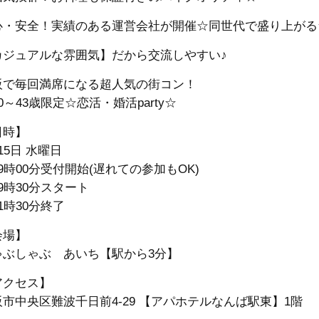
心・安全！実績のある運営会社が開催☆同世代で盛り上がる
カジュアルな雰囲気】だから交流しやすい♪
阪で毎回満席になる超人気の街コン！
0～43歳限定
☆恋活・婚活party☆
日時】
15日 水曜日
9時00分受付開始(遅れての参加もOK)
9時30分スタート
1時30分終了
会場】
ゃぶしゃぶ あいち【駅から3分】
アクセス】
阪市中央区難波千日前4-29 【アパホテルなんば駅東】1階