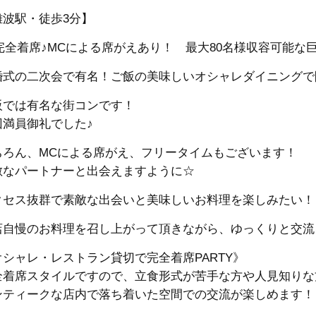
難波駅・徒歩3分】
完全着席♪MCによる席がえあり！ 最大80名様収容可能な巨大
婚式の二次会で有名！ご飯の美味しいオシャレダイニングで
阪では有名な街コンです！
回満員御礼でした♪
ちろん、MCによる席がえ、フリータイムもございます！
敵なパートナーと出会えますように☆
クセス抜群で素敵な出会いと美味しいお料理を楽しみたい！
店自慢のお料理を召し上がって頂きながら、ゆっくりと交流
オシャレ・レストラン貸切で完全着席PARTY》
全着席スタイルですので、立食形式が苦手な方や人見知りな
ンティークな店内で落ち着いた空間での交流が楽しめます！