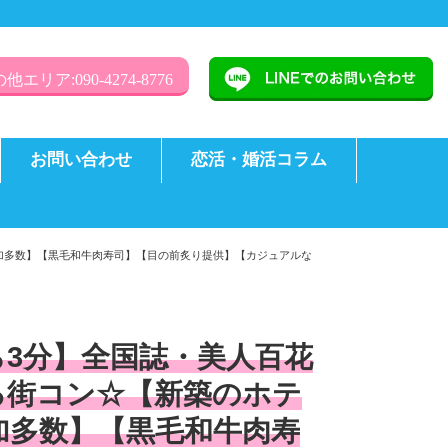
他エリア:090-4274-8776
お問い合わせ
恋活・婚活コラム
参加多数】【黒毛和牛肉寿司】【目の前炙り提供】【カジュアルな
ら3分】全国誌・美人百花
る街コン☆【新築のホテ
加多数】【黒毛和牛肉寿