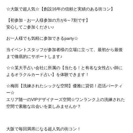
☆大阪で超人気☆【創設16年の信頼と実績のある街コン】
【初参加・お一人様参加の方が6～7割です】
安心してご参加ください♪
お一人様でも気軽に参加できるparty☆
当イベントスタッフが参加者様の立場に立って、最初から最後
まで徹底的にサポートします♪
☆☆某大手占い会社に所属の【当たる！と有名な女性占い師に
よるオラクルカード占い】を体験できます！
☆梅田【洗練されたシックな空間】優雅に貸切！恋活パーティ
ー☆
エリア随一のVIPデザイナーズ空間☆
ワンランク上の洗練された
空間で素敵な出会いを楽しみませんか？
大阪で毎回満席になる超人気の街コン！