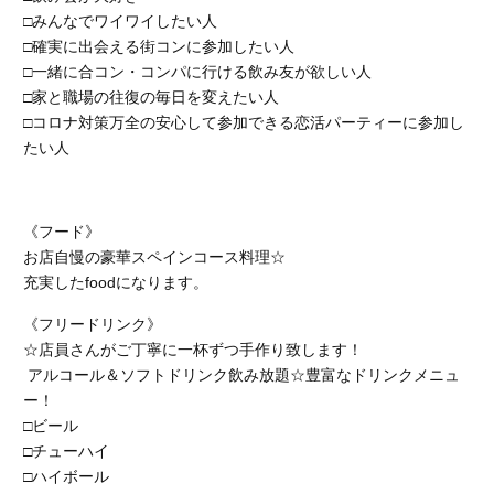
□みんなでワイワイしたい人
□確実に出会える街コンに参加したい人
□一緒に合コン・コンパに行ける飲み友が欲しい人
□家と職場の往復の毎日を変えたい人
□コロナ対策万全の安心して参加できる恋活パーティーに参加し
たい人
《フード》
お店自慢の豪華スペインコース料理☆
充実したfoodになります。
《フリードリンク》
☆店員さんがご丁寧に一杯ずつ手作り致します！
アルコール＆ソフトドリンク飲み放題☆豊富なドリンクメニュ
ー！
□ビール
□チューハイ
□ハイボール