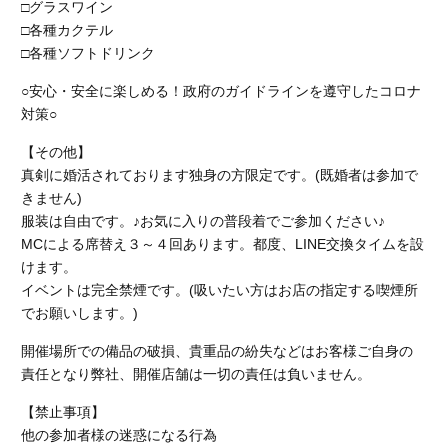
□グラスワイン
□各種カクテル
□各種ソフトドリンク
○安心・安全に楽しめる！政府のガイドラインを遵守したコロナ
対策○
【その他】
真剣に婚活されております独身の方限定です。(既婚者は参加で
きません)
服装は自由です。♪お気に入りの普段着でご参加ください♪
MCによる席替え３～４回あります。都度、LINE交換タイムを設
けます。
イベントは完全禁煙です。
(吸いたい方はお店の指定する喫煙所
でお願いします。)
開催場所での備品の破損、貴重品の紛失などはお客様ご自身の
責任となり弊社、開催店舗
は一切の責任は負いません。
【禁止事項】
他の参加者様の迷惑になる行為