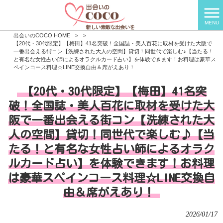
MENU
出会いのCOCO HOME
>
>
【20代・30代限定】【梅田】41名突破！全国誌・美人百花に取材を受けた大阪で
一番出会える街コン【洗練された大人の空間】貸切！同世代で楽しむ♪【当たる！
と有名な女性占い師によるオラクルカード占い】を体験できます！お料理は豪華ス
ペインコース料理☆LINE交換自由＆席がえあり！
【20代・30代限定】【梅田】41名突
破！全国誌・美人百花に取材を受けた大
阪で一番出会える街コン【洗練された大
人の空間】貸切！同世代で楽しむ♪【当
たる！と有名な女性占い師によるオラク
ルカード占い】を体験できます！お料理
は豪華スペインコース料理☆LINE交換自
由＆席がえあり！
2026/01/17