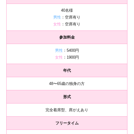
40名様
男性
：空席有り
女性
：空席有り
参加料金
男性
：5400円
女性
：1900円
年代
48〜65歳の独身の方
形式
完全着席型、席がえあり
フリータイム