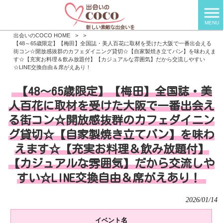
MENU
出会いのCOCO HOME
>
>
【48～65歳限定】【梅田】全国誌・美人百花に取材を受けた大阪で一番出会える
街コン☆開放感抜群のカフェダイニング貸切☆【自家製焼き立てパン】を味わえま
す☆【充実お料理＆飲み放題付】【カジュアルな雰囲気】だから交流しやすい
☆LINE交換自由＆席がえあり！
【48～65歳限定】【梅田】全国誌・美
人百花に取材を受けた大阪で一番出会え
る街コン☆開放感抜群のカフェダイニン
グ貸切☆【自家製焼き立てパン】を味わ
えます☆【充実お料理＆飲み放題付】
【カジュアルな雰囲気】だから交流しや
すい☆LINE交換自由＆席がえあり！
2026/01/14
イベント名