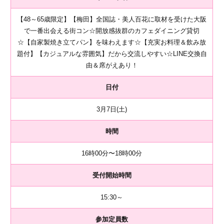
【48～65歳限定】【梅田】全国誌・美人百花に取材を受けた大阪
で一番出会える街コン☆開放感抜群のカフェダイニング貸切
☆【自家製焼き立てパン】を味わえます☆【充実お料理＆飲み放
題付】【カジュアルな雰囲気】だから交流しやすい☆LINE交換自
由＆席がえあり！
日付
3月7日(土)
時間
16時00分〜18時00分
受付開始時間
15:30～
参加定員数