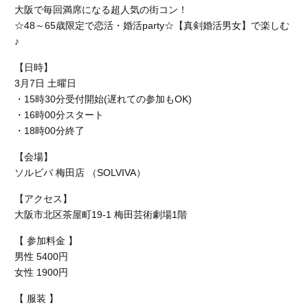
大阪で毎回満席になる超人気の街コン！
☆48～65歳限定で恋活・婚活party☆【真剣婚活男女】で楽しむ
♪
【日時】
3月7日 土曜日
・15時30分受付開始(遅れての参加もOK)
・16時00分スタート
・18時00分終了
【会場】
ソルビバ 梅田店 （SOLVIVA）
【アクセス】
大阪市北区茶屋町19-1 梅田芸術劇場1階
【 参加料金 】
男性 5400円
女性 1900円
【 服装 】