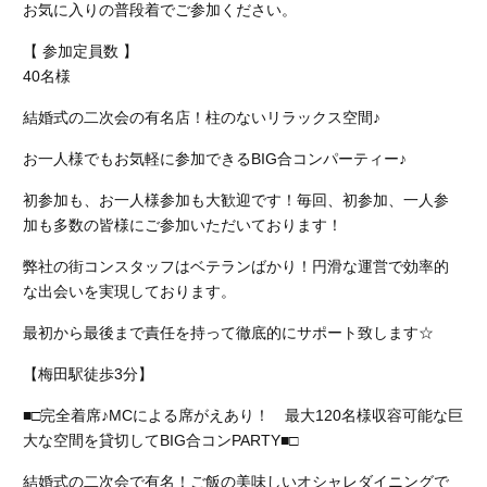
お気に入りの普段着でご参加ください。
【 参加定員数 】
40名様
結婚式の二次会の有名店！柱のないリラックス空間♪
お一人様でもお気軽に参加できるBIG合コンパーティー♪
初参加も、お一人様参加も大歓迎です！毎回、初参加、一人参
加も多数の皆様にご参加いただいております！
弊社の街コンスタッフはベテランばかり！円滑な運営で効率的
な出会いを実現しております。
最初から最後まで責任を持って徹底的にサポート致します☆
【梅田駅徒歩3分】
■□完全着席♪MCによる席がえあり！ 最大120名様収容可能な巨
大な空間を貸切してBIG合コンPARTY■□
結婚式の二次会で有名！ご飯の美味しいオシャレダイニングで