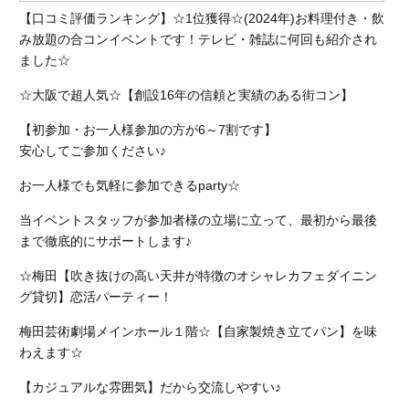
【口コミ評価ランキング】☆1位獲得☆(2024年)お料理付き・飲
み放題の合コンイベントです！テレビ・雑誌に何回も紹介され
ました☆
☆大阪で超人気☆【創設16年の信頼と実績のある街コン】
【初参加・お一人様参加の方が6～7割です】
安心してご参加ください♪
お一人様でも気軽に参加できるparty☆
当イベントスタッフが参加者様の立場に立って、最初から最後
まで徹底的にサポートします♪
☆梅田【吹き抜けの高い天井が特徴のオシャレカフェダイニン
グ貸切】恋活パーティー！
梅田芸術劇場メインホール１階☆【自家製焼き立てパン】を味
わえます☆
【カジュアルな雰囲気】だから交流しやすい♪