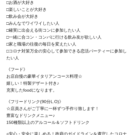
□お酒が大好き
□楽しいことが大好き
□飲み会が大好き
□みんなでワイワイしたい人
□確実に出会える街コンに参加したい人
□一緒に合コン・コンパに行ける飲み友が欲しい人
□家と職場の往復の毎日を変えたい人
□コロナ対策万全の安心して参加できる恋活パーティーに参加し
たい人
《フード》
お店自慢の豪華イタリアンコース料理☆
嬉しい！特製デザート付き♪
充実したfoodになります。
《フリードリンク(90分L.O)》
☆店員さんがご丁寧に一杯ずつ手作り致します！
豊富なドリンクメニュー♪
150種類以上のアルコール＆ソフトドリンク
○安心・安全に楽しめる！政府のガイドラインを遵守したコロナ