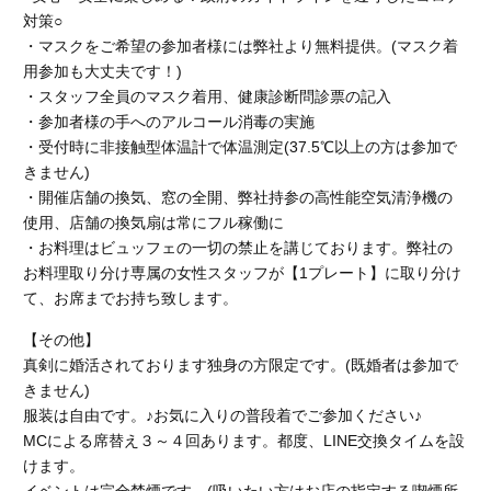
対策○
・マスクをご希望の参加者様には弊社より無料提供。(マスク着
用参加も大丈夫です！)
・スタッフ全員のマスク着用、健康診断問診票の記入
・参加者様の手へのアルコール消毒の実施
・受付時に非接触型体温計で体温測定(37.5℃以上の方は参加で
きません)
・開催店舗の換気、窓の全開、弊社持参の高性能空気清浄機の
使用、店舗の換気扇は常にフル稼働に
・お料理はビュッフェの一切の禁止を講じております。弊社の
お料理取り分け専属の女性スタッフが【1プレート】に取り分け
て、お席までお持ち致します。
【その他】
真剣に婚活されております独身の方限定です。(既婚者は参加で
きません)
服装は自由です。♪お気に入りの普段着でご参加ください♪
MCによる席替え３～４回あります。都度、LINE交換タイムを設
けます。