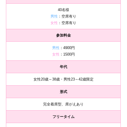
40名様
男性
：空席有り
女性
：空席有り
参加料金
男性
：4900円
女性
：1500円
年代
女性20歳～38歳・男性23～42歳限定
形式
完全着席型、席がえあり
フリータイム