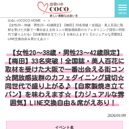
MENU
出会いのCOCO HOME
>
>
【女性20～38歳・男性23～42歳限定】【梅田】33名突破！全国誌・美人百花に取
材を受けた大阪で一番出会える街コン☆開放感抜群のカフェダイニング貸切☆同世
代で盛り上がる♪【自家製焼き立てパン】を味わえます☆【カジュアルな雰囲気】
LINE交換自由＆席がえあり！
【女性20～38歳・男性23～42歳限定】
【梅田】33名突破！全国誌・美人百花に
取材を受けた大阪で一番出会える街コン
☆開放感抜群のカフェダイニング貸切☆
同世代で盛り上がる♪【自家製焼き立て
パン】を味わえます☆【カジュアルな雰
囲気】LINE交換自由＆席がえあり！
2026/01/09
イベント名