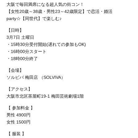
大阪で毎回満席になる超人気の街コン！
【女性20歳～38歳・男性23～42歳限定】で恋活・婚活
party☆【同世代】で楽しむ♪
【日時】
3月7日 土曜日
・15時30分受付開始(遅れての参加もOK)
・16時00分スタート
・18時00分終了
【会場】
ソルビバ 梅田店 （SOLVIVA）
【アクセス】
大阪市北区茶屋町19-1 梅田芸術劇場1階
【 参加料金 】
男性 4900円
女性 1500円
【 服装 】