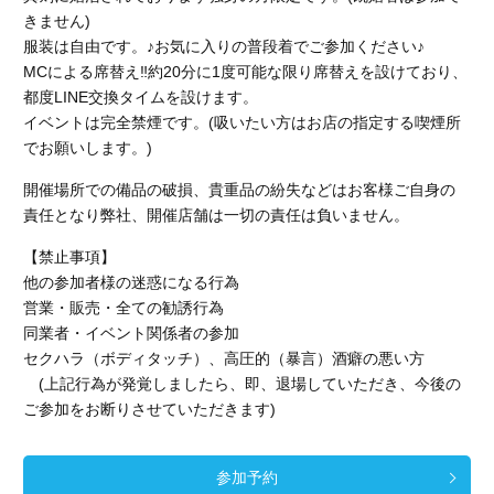
きません)
服装は自由です。♪お気に入りの普段着でご参加ください♪
MCによる席替え‼︎約20分に1度可能な限り席替えを設けており、
都度LINE交換タイムを設けます。
イベントは完全禁煙です。(吸いたい方はお店の指定する喫煙所
でお願いします。)
開催場所での備品の破損、貴重品の紛失などはお客様ご自身の
責任となり弊社、開催店舗
は一切の責任は負いません。
【禁止事項】
他の参加者様の迷惑になる行為
営業・販売・全ての勧誘行為
同業者・イベント関係者の参加
セクハラ（ボディタッチ）、高圧的（暴言）酒癖の悪い方
(上記行為が発覚しましたら、即、退場していただき、今後の
ご参加をお断りさせていただきます)
参加予約