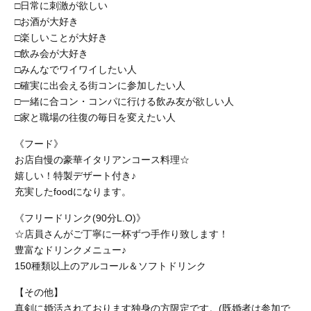
□日常に刺激が欲しい
□お酒が大好き
□楽しいことが大好き
□飲み会が大好き
□みんなでワイワイしたい人
□確実に出会える街コンに参加したい人
□一緒に合コン・コンパに行ける飲み友が欲しい人
□家と職場の往復の毎日を変えたい人
《フード》
お店自慢の豪華イタリアンコース料理☆
嬉しい！特製デザート付き♪
充実したfoodになります。
《フリードリンク(90分L.O)》
☆店員さんがご丁寧に一杯ずつ手作り致します！
豊富なドリンクメニュー♪
150種類以上のアルコール＆ソフトドリンク
【その他】
真剣に婚活されております独身の方限定です。(既婚者は参加で