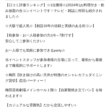
【口コミ評価ランキング】☆1位獲得☆(2024年)お料理付き・飲
み放題の合コンイベントです！テレビ・雑誌に何回も紹介され
ました☆
☆大阪で超人気☆【創設16年の信頼と実績のある街コン】
【初参加・お一人様参加の方が6～7割です】
安心してご参加ください♪
お一人様でも気軽に参加できるparty☆
当イベントスタッフが参加者様の立場に立って、最初から最後
まで徹底的にサポートします♪
☆梅田【吹き抜けの高い天井が特徴のオシャレカフェダイニン
グ貸切】恋活パーティー！
梅田芸術劇場メインホール１階☆【自家製焼き立てパン】を味
わえます☆
【カジュアルな雰囲気】だから交流しやすい♪