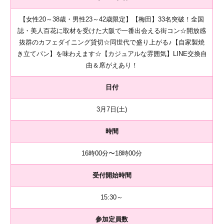
【女性20～38歳・男性23～42歳限定】【梅田】33名突破！全国
誌・美人百花に取材を受けた大阪で一番出会える街コン☆開放感
抜群のカフェダイニング貸切☆同世代で盛り上がる♪【自家製焼
き立てパン】を味わえます☆【カジュアルな雰囲気】LINE交換自
由＆席がえあり！
日付
3月7日(土)
時間
16時00分〜18時00分
受付開始時間
15:30～
参加定員数