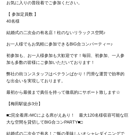
お気に入りの普段着でご参加ください。
【 参加定員数 】
40名様
結婚式の二次会の有名店！柱のないリラックス空間♪
お一人様でもお気軽に参加できるBIG合コンパーティー♪
初参加も、お一人様参加も大歓迎です！毎回、初参加、一人参
加も多数の皆様にご参加いただいております！
弊社の街コンスタッフはベテランばかり！円滑な運営で効率的
な出会いを実現しております。
最初から最後まで責任を持って徹底的にサポート致します☆
【梅田駅徒歩3分】
■□完全着席♪MCによる席がえあり！ 最大120名様収容可能な巨
大な空間を貸切してBIG合コンPARTY■□
結婚式の二次会で有名！ご飯の美味しいオシャレダイニングで