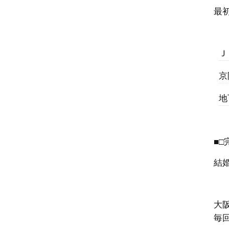
最
Ｊ
京
地
■□
結
大
毎