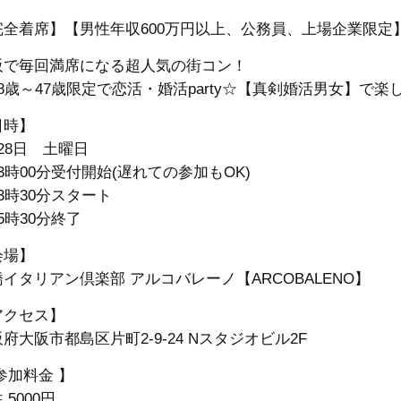
完全着席】【男性年収600万円以上、公務員、上場企業限定
阪で毎回満席になる超人気の街コン！
8歳～47歳限定で恋活・婚活party☆【真剣婚活男女】で楽
日時】
28日 土曜日
3時00分受付開始(遅れての参加もOK)
3時30分スタート
5時30分終了
会場】
イタリアン倶楽部 アルコバレーノ【ARCOBALENO】
アクセス】
府大阪市都島区片町2-9-24
Nスタジオビル2F
参加料金 】
 5000円