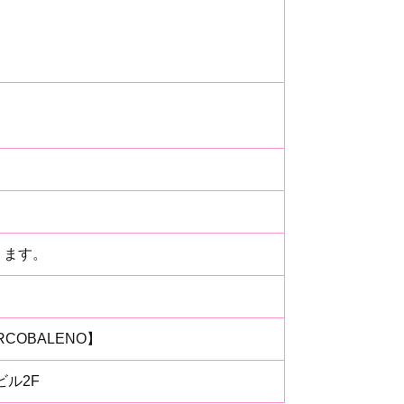
ります。
OBALENO】
ビル2F