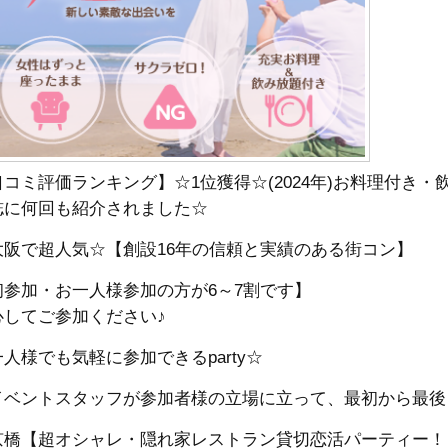
口コミ評価ランキング】☆1位獲得☆(2024年)お料理付き
誌に何回も紹介されました☆
大阪で超人気☆【創設16年の信頼と実績のある街コン】
初参加・お一人様参加の方が6～7割です】
心してご参加ください♪
人様でも気軽に参加できるparty☆
イベントスタッフが参加者様の立場に立って、最初から最後
京橋【超オシャレ・隠れ家レストラン貸切恋活パーティー！