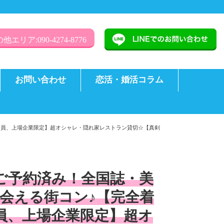
他エリア:090-4274-8776
お問い合わせ
恋活・婚活コラム
公務員、上場企業限定】超オシャレ・隠れ家レストラン貸切☆【真剣
様ご予約済み！全国誌・美
会える街コン♪【完全着
務員、上場企業限定】超オ