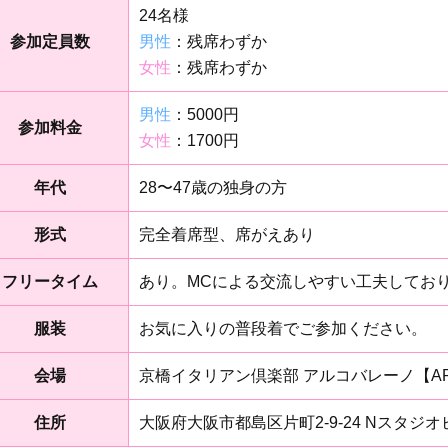
24名様
参加定員数
男性
：残席わずか
女性
：残席わずか
男性
：5000円
参加料金
女性
：1700円
年代
28〜47歳の独身の方
形式
完全着席型、席がえあり
フリータイム
あり。MCによる交流しやすい工夫してお
服装
お気に入りの普段着でご参加ください。
会場
京橋イタリアン倶楽部 アルコバレーノ【ARC
住所
大阪府大阪市都島区片町2-9-24 Nスタジオ