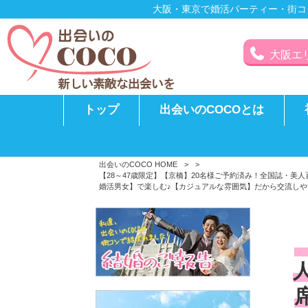
大阪・東京で婚活パーティー・街コ
大阪エリア
トップ
出会いのCOCOとは
出会いのCOCO HOME
>
>
【28～47歳限定】【京橋】20名様ご予約済み！全国誌・
婚活男女】で楽しむ♪【カジュアルな雰囲気】だから交流しやす