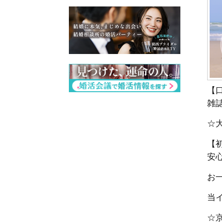
【
雑
☆
【
安
お一
当
☆