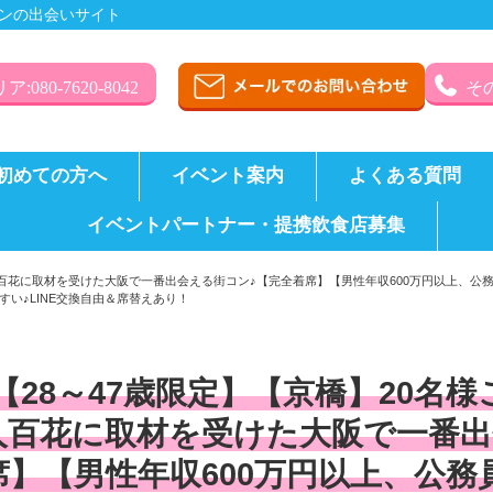
ンの出会いサイト
:080-7620-8042
その
初めての方へ
イベント案内
よくある質問
イベントパートナー・提携飲食店募集
美人百花に取材を受けた大阪で一番出会える街コン♪【完全着席】【男性年収600万円以上、
い♪LINE交換自由＆席替えあり！
【28～47歳限定】【京橋】20名
人百花に取材を受けた大阪で一番出
席】【男性年収600万円以上、公