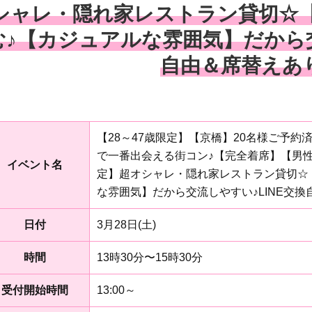
シャレ・隠れ家レストラン貸切☆
む♪【カジュアルな雰囲気】だから交
自由＆席替えあ
【28～47歳限定】【京橋】20名様ご予
で一番出会える街コン♪【完全着席】【男性
イベント名
定】超オシャレ・隠れ家レストラン貸切☆
な雰囲気】だから交流しやすい♪LINE交
日付
3月28日(土)
時間
13時30分〜15時30分
受付開始時間
13:00～