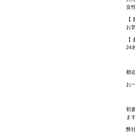
女性
【 
お
【 
24
都
お
初
ま
弊