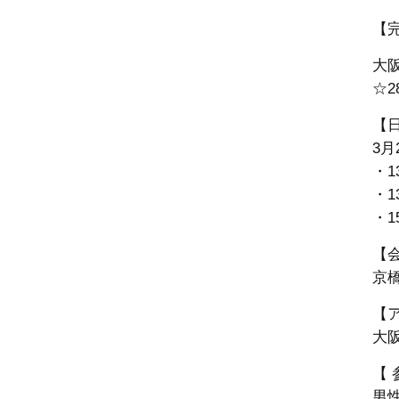
【
大
☆2
【
3月
・1
・1
・1
【
京橋
【
大阪
【 
男性