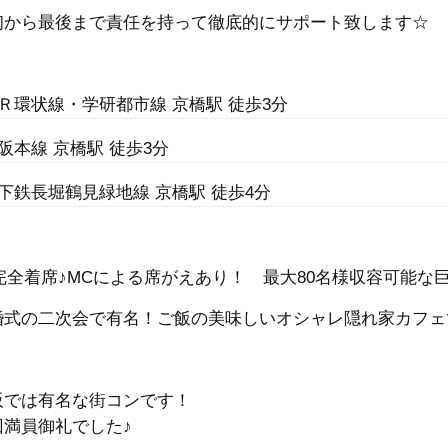
初から最後まで責任を持って徹底的にサポート致します☆
Ｒ環状線・学研都市線 京橋駅 徒歩3分
阪本線 京橋駅 徒歩3分
下鉄長堀鶴見緑地線 京橋駅 徒歩4分
完全着席♪MCによる席がえあり！ 最大80名様収容可能な巨大
婚式の二次会で有名！ご飯の美味しいオシャレ隠れ家カフェ
阪では有名な街コンです！
回満員御礼でした♪