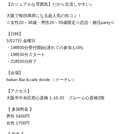
【カジュアルな雰囲気】だから交流しやすい♪
大阪で毎回満席になる超人気の街コン！
☆女性20～38歳・男性20～39歳限定☆恋活・婚活party☆
【日時】
3月27日 金曜日
・19時00分受付開始(遅れての参加もOK)
・19時30分スタート
・21時30分終了
【会場】
Italian Bar＆cafe docile （ドーチレ）
【アクセス】
大阪市中央区西心斎橋 1-10-32 ブルーム心斎橋2階
【 参加料金 】
男性 5400円
女性 1700円