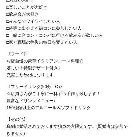
□お酒が大好き
□楽しいことが大好き
□飲み会が大好き
□みんなでワイワイしたい人
□確実に出会える街コンに参加したい人
□一緒に合コン・コンパに行ける飲み友が欲しい人
□家と職場の往復の毎日を変えたい人
《フード》
お店自慢の豪華イタリアンコース料理☆
嬉しい！特製デザート付き♪
充実したfoodになります。
《フリードリンク(90分L.O)》
☆店員さんがご丁寧に一杯ずつ手作り致します！
豊富なドリンクメニュー♪
150種類以上のアルコール＆ソフトドリンク
【その他】
真剣に婚活されております独身の方限定です。(既婚者は参加で
きません)