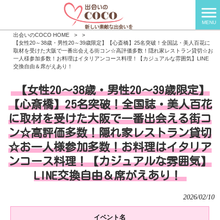
MENU
出会いのCOCO HOME
>
>
【女性20～38歳・男性20～39歳限定】【心斎橋】25名突破！全国誌・美人百花に
取材を受けた大阪で一番出会える街コン☆高評価多数！隠れ家レストラン貸切☆お
一人様参加多数！お料理はイタリアンコース料理！【カジュアルな雰囲気】LINE
交換自由＆席がえあり！
【女性20～38歳・男性20～39歳限定】
【心斎橋】25名突破！全国誌・美人百花
に取材を受けた大阪で一番出会える街コ
ン☆高評価多数！隠れ家レストラン貸切
☆お一人様参加多数！お料理はイタリア
ンコース料理！【カジュアルな雰囲気】
LINE交換自由＆席がえあり！
2026/02/10
イベント名