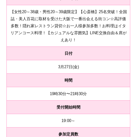
【女性20～38歳・男性20～39歳限定】【心斎橋】25名突破！全国
誌・美人百花に取材を受けた大阪で一番出会える街コン☆高評価
多数！隠れ家レストラン貸切☆お一人様参加多数！お料理はイタ
リアンコース料理！【カジュアルな雰囲気】LINE交換自由＆席が
えあり！
日付
3月27日(金)
時間
19時30分〜21時30分
受付開始時間
19:00～
参加定員数