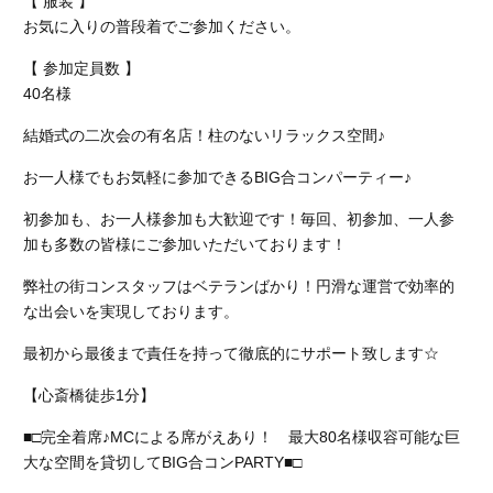
【 服装 】
お気に入りの普段着でご参加ください。
【 参加定員数 】
40名様
結婚式の二次会の有名店！柱のないリラックス空間♪
お一人様でもお気軽に参加できるBIG合コンパーティー♪
初参加も、お一人様参加も大歓迎です！毎回、初参加、一人参
加も多数の皆様にご参加いただいております！
弊社の街コンスタッフはベテランばかり！円滑な運営で効率的
な出会いを実現しております。
最初から最後まで責任を持って徹底的にサポート致します☆
【心斎橋徒歩1分】
■□完全着席♪MCによる席がえあり！ 最大80名様収容可能な巨
大な空間を貸切してBIG合コンPARTY■□