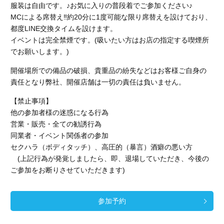
服装は自由です。♪お気に入りの普段着でご参加ください♪
MCによる席替え‼︎約20分に1度可能な限り席替えを設けており、
都度LINE交換タイムを設けます。
イベントは完全禁煙です。(吸いたい方はお店の指定する喫煙所
でお願いします。)
開催場所での備品の破損、貴重品の紛失などはお客様ご自身の
責任となり弊社、開催店舗
は一切の責任は負いません。
【禁止事項】
他の参加者様の迷惑になる行為
営業・販売・全ての勧誘行為
同業者・イベント関係者の参加
セクハラ（ボディタッチ）、高圧的（暴言）酒癖の悪い方
(上記行為が発覚しましたら、即、退場していただき、今後の
ご参加をお断りさせていただきます)
参加予約