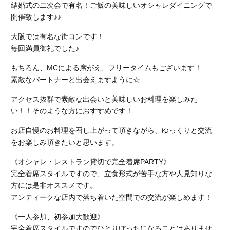
結婚式の二次会で有名！ご飯の美味しいオシャレダイニングで
開催致します♪♪
大阪では有名な街コンです！
毎回満員御礼でした♪
もちろん、MCによる席がえ、フリータイムもございます！
素敵なパートナーと出会えますように☆
アクセス抜群で素敵な出会いと美味しいお料理を楽しみた
い！！そのような方におすすめです！
お店自慢のお料理を召し上がって頂きながら、ゆっくりと交流
をお楽しみ頂きたいと思います。
《オシャレ・レストラン貸切で完全着席PARTY》
完全着席スタイルですので、立食形式が苦手な方や人見知りな
方には是非オススメです。
アンティークな店内で落ち着いた空間での交流が楽しめます！
《一人参加、初参加大歓迎》
完全着席スタイルですのでひとりぼっちになることはありませ