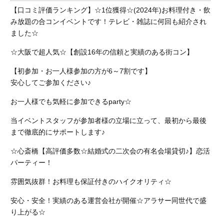
【口コミ評価ランキング】☆1位獲得☆(2024
年)お料理付き・飲
み放題の合コンイベントです！テレビ・雑誌に何回も紹介され
ました☆
☆大阪で超人気☆【創設16年の信頼と実績のある街コン】
【初参加・お一人様参加の方が6～7割です】
安心してご参加ください♪
お一人様でも気軽に参加できるparty☆
当イベントスタッフが参加者様の立場に立って、最初から最後
まで徹底的にサポートします♪
☆心斎橋【高評価多数☆結婚式の二次会の有名会場貸切♪】恋活
パーティー！
雰囲気抜群！お料理も保証付きのハイクオリティ☆
安心・安全！実績のある運営会社が開催☆アラサー同世代で盛
り上がる☆