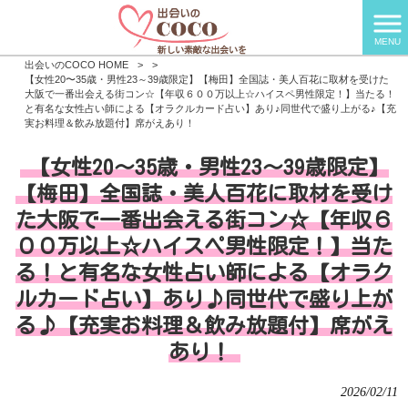
MENU
出会いのCOCO HOME
>
>
【女性20〜35歳・男性23～39歳限定】【梅田】全国誌・美人百花に取材を受けた
大阪で一番出会える街コン☆【年収６００万以上☆ハイスペ男性限定！】当たる！
と有名な女性占い師による【オラクルカード占い】あり♪同世代で盛り上がる♪【充
実お料理＆飲み放題付】席がえあり！
【女性20〜35歳・男性23～39歳限定】
【梅田】全国誌・美人百花に取材を受け
た大阪で一番出会える街コン☆【年収６
００万以上☆ハイスペ男性限定！】当た
る！と有名な女性占い師による【オラク
ルカード占い】あり♪同世代で盛り上が
る♪【充実お料理＆飲み放題付】席がえ
あり！
2026/02/11