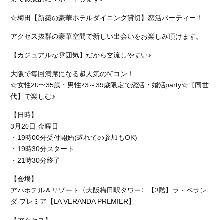
☆梅田【新築の豪華ホテルダイニング貸切】恋活パーティー！
アクセス抜群の豪華空間で新しい出会いをお楽しみ頂けます。
【カジュアルな雰囲気】だから交流しやすい♪
大阪で毎回満席になる超人気の街コン！
☆女性20〜35歳・男性23～39歳限定で恋活・婚活party☆【同世
代】で楽しむ♪
【日時】
3月20日 金曜日
・19時00分受付開始(遅れての参加もOK)
・19時30分スタート
・21時30分終了
【会場】
アパホテル＆リゾート〈大阪梅田駅タワー〉【3階】ラ・ベラン
ダ プレミア【LA VERANDA PREMIER】