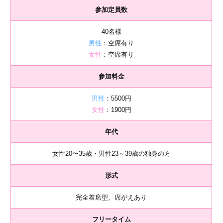
参加定員数
40名様
男性
：空席有り
女性
：空席有り
参加料金
男性
：5500円
女性
：1900円
年代
女性20〜35歳・男性23～39歳の独身の方
形式
完全着席型、席がえあり
フリータイム