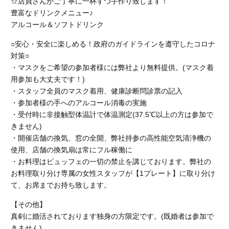
☆店員さんがご丁寧に一杯ずつ手作り致します！
豊富なドリンクメニュー♪
アルコール＆ソフトドリンク
○安心・安全に楽しめる！政府のガイドラインを遵守したコロナ
対策○
・マスクをご希望の参加者様には弊社より無料提供。(マスク着
用参加も大丈夫です！)
・スタッフ全員のマスク着用、健康診断問診票の記入
・参加者様の手へのアルコール消毒の実施
・受付時に非接触型体温計で体温測定(37.5℃以上の方は参加で
きません)
・開催店舗の換気、窓の全開、弊社持参の高性能空気清浄機の
使用、店舗の換気扇は常にフル稼働に
・お料理はビュッフェの一切の禁止を講じております。弊社の
お料理取り分け専属の女性スタッフが【1プレート】に取り分け
て、お席までお持ち致します。
【その他】
真剣に婚活されております独身の方限定です。(既婚者は参加で
きません)