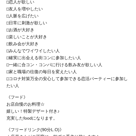
□恋人が欲しい
□友人を増やしたい
□人脈を広げたい
□日常に刺激が欲しい
□お酒が大好き
□楽しいことが大好き
□飲み会が大好き
□みんなでワイワイしたい人
□確実に出会える街コンに参加したい人
□一緒に合コン・コンパに行ける飲み友が欲しい人
□家と職場の往復の毎日を変えたい人
□コロナ対策万全の安心して参加できる恋活パーティーに参加し
たい人
《フード》
お店自慢のお料理☆
嬉しい！特製デザート付き♪
充実したfoodになります。
《フリードリンク(90分L.O)》