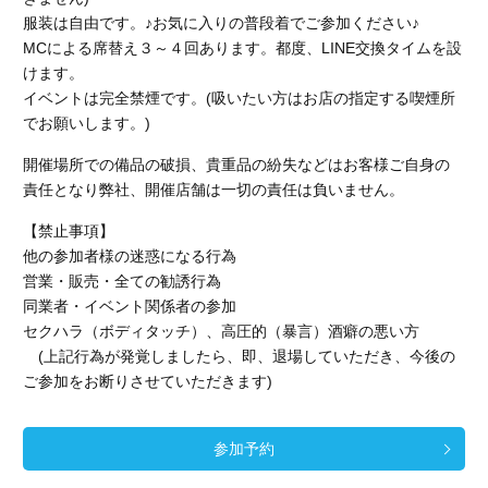
服装は自由です。♪お気に入りの普段着でご参加ください♪
MCによる席替え３～４回あります。都度、LINE交換タイムを設
けます。
イベントは完全禁煙です。(吸いたい方はお店の指定する喫煙所
でお願いします。)
開催場所での備品の破損、貴重品の紛失などはお客様ご自身の
責任となり弊社、開催店舗
は一切の責任は負いません。
【禁止事項】
他の参加者様の迷惑になる行為
営業・販売・全ての勧誘行為
同業者・イベント関係者の参加
セクハラ（ボディタッチ）、高圧的（暴言）酒癖の悪い方
(上記行為が発覚しましたら、即、退場していただき、今後の
ご参加をお断りさせていただきます)
参加予約