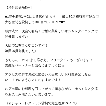
【渋谷駅徒歩5分】
■□完全着席♪MCによる席がえあり！ 最大80名様収容可能な巨
大な空間を貸切してBIG合コンPARTY■□
結婚式の二次会で有名！ご飯の美味しいオシャレダイニングで
開催致します♪♪
大阪では有名な街コンです！
毎回満員御礼でした♪
もちろん、MCによる席がえ、フリータイムもございます！
素敵なパートナーと出会えますように☆
アクセス抜群で素敵な出会いと美味しいお料理を楽しみた
い！！そのような方におすすめです！
お店自慢のお料理を召し上がって頂きながら、ゆっくりと交流
をお楽しみ頂きたいと思います。
《オシャレ・レストラン貸切で完全着席PARTY》