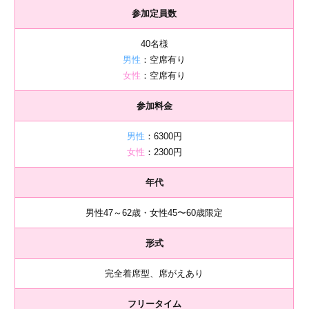
参加定員数
40名様
男性
：空席有り
女性
：空席有り
参加料金
男性
：6300円
女性
：2300円
年代
男性47～62歳・女性45〜60歳限定
形式
完全着席型、席がえあり
フリータイム