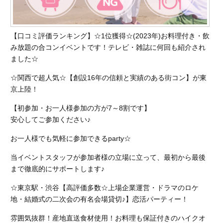
【口コミ評価ランキング】☆1位獲得☆(2023年)お料理付き・飲
み放題の合コンイベントです！テレビ・雑誌に何回も紹介され
ました☆
☆関西で超人気☆【創設16年の信頼と実績のある街コン】が東
京上陸！
【初参加・お一人様参加の方が7～8割です】
安心してご参加ください♪
お一人様でも気軽に参加できるparty☆
当イベントスタッフが参加者様の立場に立って、最初から最後
まで徹底的にサポートします♪
☆東京駅・渋谷【高評価多数☆上場企業運営・ドラマのロケ
地・結婚式の二次会の有名会場貸切♪】恋活パーティー！
雰囲気抜群！産地直送食材使用！お料理も保証付きのハイクオ