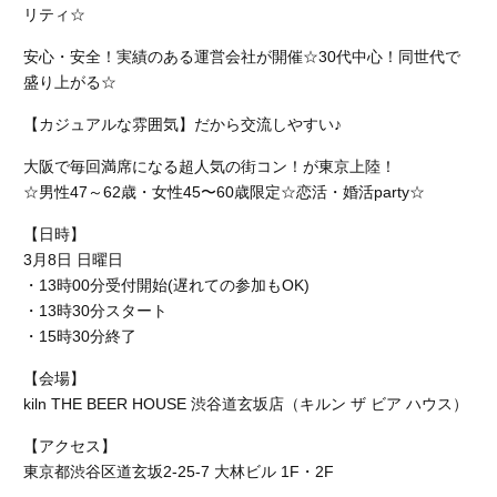
リティ☆
安心・安全！実績のある運営会社が開催☆30代中心！同世代で
盛り上がる☆
【カジュアルな雰囲気】だから交流しやすい♪
大阪で毎回満席になる超人気の街コン！が東京上陸！
☆男性47～62歳・女性45〜60歳限定☆恋活・婚活party☆
【日時】
3月8日 日曜日
・13時00分受付開始(遅れての参加もOK)
・13時30分スタート
・15時30分終了
【会場】
kiln THE BEER HOUSE 渋谷道玄坂店
（キルン ザ ビア ハウス）
【アクセス】
東京都渋谷区道玄坂2-25-7 大林ビル 1F・2F