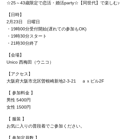
☆25～43歳限定で恋活・婚活party☆【同世代】で楽しむ♪
【日時】
2月23日 日曜日
・19時00分受付開始(遅れての参加もOK)
・19時30分スタート
・21時30分終了
【会場】
Unico 西梅田
（ウニコ）
【アクセス】
大阪府大阪市北区曽根崎新地2-3-21 ａｘビル2F
【 参加料金 】
男性 5400円
女性 1500円
【 服装 】
お気に入りの普段着でご参加ください。
【 参加定員数 】