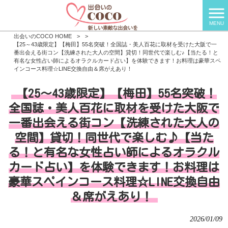
MENU
出会いのCOCO HOME
>
>
【25～43歳限定】【梅田】55名突破！全国誌・美人百花に取材を受けた大阪で一
番出会える街コン【洗練された大人の空間】貸切！同世代で楽しむ♪【当たる！と
有名な女性占い師によるオラクルカード占い】を体験できます！お料理は豪華スペ
インコース料理☆LINE交換自由＆席がえあり！
【25～43歳限定】【梅田】55名突破！
全国誌・美人百花に取材を受けた大阪で
一番出会える街コン【洗練された大人の
空間】貸切！同世代で楽しむ♪【当た
る！と有名な女性占い師によるオラクル
カード占い】を体験できます！お料理は
豪華スペインコース料理☆LINE交換自由
＆席がえあり！
2026/01/09