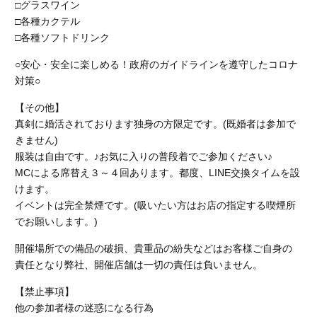
□グラスワイン
□各種カクテル
□各種ソフトドリンク
○安心・安全に楽しめる！政府のガイドラインを遵守したコロナ
対策○
【その他】
真剣に婚活されております独身の方限定です。(既婚者は参加で
きません)
服装は自由です。♪お気に入りの普段着でご参加ください♪
MCによる席替え３～４回あります。都度、LINE交換タイムを設
けます。
イベントは完全禁煙です。
(吸いたい方はお店の指定する喫煙所
でお願いします。)
開催場所での備品の破損、貴重品の紛失などはお客様ご自身の
責任となり弊社、開催店舗
は一切の責任は負いません。
【禁止事項】
他の参加者様の迷惑になる行為