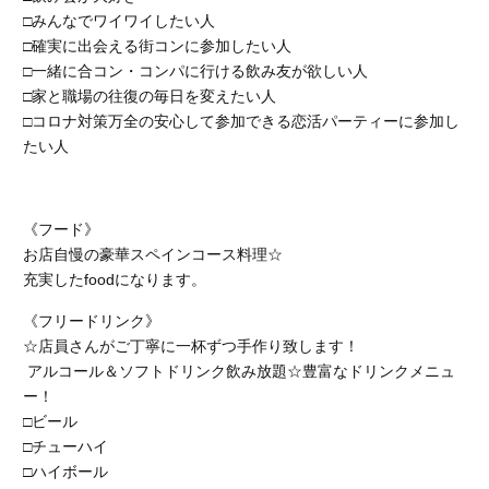
□みんなでワイワイしたい人
□確実に出会える街コンに参加したい人
□一緒に合コン・コンパに行ける飲み友が欲しい人
□家と職場の往復の毎日を変えたい人
□コロナ対策万全の安心して参加できる恋活パーティーに参加し
たい人
《フード》
お店自慢の豪華スペインコース料理☆
充実したfoodになります。
《フリードリンク》
☆店員さんがご丁寧に一杯ずつ手作り致します！
アルコール＆ソフトドリンク飲み放題☆豊富なドリンクメニュ
ー！
□ビール
□チューハイ
□ハイボール