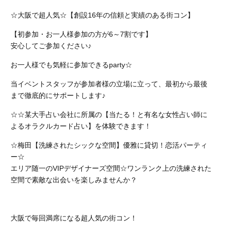
☆大阪で超人気☆【創設16年の信頼と実績のある街コン】
【初参加・お一人様参加の方が6～7割です】
安心してご参加ください♪
お一人様でも気軽に参加できるparty☆
当イベントスタッフが参加者様の立場に立って、最初から最後
まで徹底的にサポートします♪
☆☆某大手占い会社に所属の【当たる！と有名な女性占い師に
よるオラクルカード占い】を体験できます！
☆梅田【洗練されたシックな空間】優雅に貸切！恋活パーティ
ー☆
エリア随一のVIPデザイナーズ空間☆
ワンランク上の洗練された
空間で素敵な出会いを楽しみませんか？
大阪で毎回満席になる超人気の街コン！