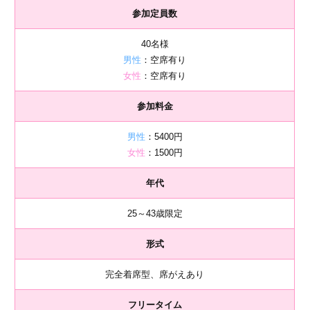
参加定員数
40名様
男性
：空席有り
女性
：空席有り
参加料金
男性
：5400円
女性
：1500円
年代
25～43歳限定
形式
完全着席型、席がえあり
フリータイム