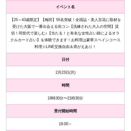
イベント名
【25～43歳限定】【梅田】55名突破！全国誌・美人百花に取材を
受けた大阪で一番出会える街コン【洗練された大人の空間】貸
切！同世代で楽しむ♪【当たる！と有名な女性占い師によるオラ
クルカード占い】を体験できます！お料理は豪華スペインコース
料理☆LINE交換自由＆席がえあり！
日付
2月23日(月)
時間
19時30分〜21時30分
受付開始時間
19:00～