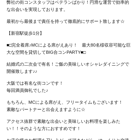
弊社の街コンスタッフはベテランばかり！円滑な運営で効率的
な出会いを実現しております。
最初から最後まで責任を持って徹底的にサポート致します☆
【新宿駅徒歩1分】
■□完全着席♪MCによる席がえあり！ 最大80名様収容可能な巨
大な空間を貸切してBIG合コンPARTY■□
結婚式の二次会で有名！ご飯の美味しいオシャレダイニングで
開催致します♪♪
大阪では有名な街コンです！
毎回満員御礼でした♪
もちろん、MCによる席がえ、フリータイムもございます！
素敵なパートナーと出会えますように☆
アクセス抜群で素敵な出会いと美味しいお料理を楽しみた
い！！そのような方におすすめです！