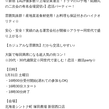
☆新宿【高評価多数☆上場企業運営・ドラマのロケ地・結婚式
の二次会の有名会場貸切♪】恋活パーティー！
雰囲気抜群！産地直送食材使用！お料理も保証付きのハイクオ
リティ☆
安心・安全！実績のある運営会社が開催☆アラサー同世代で盛
り上がる☆
【カジュアルな雰囲気】だから交流しやすい♪
大阪で毎回満席になる超人気の街コン！
☆20代・30代歳限定☆同世代で楽しむ！恋活・婚活party☆
【日時】
1月31日 土曜日
・16時00分受付開始(遅れての参加もOK)
・16時30分スタート
・18時30分終了
【会場】
北海道シントク町 塚田農場 新宿西口店