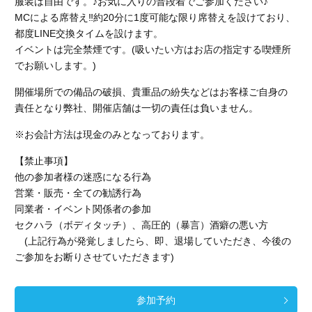
服装は自由です。♪お気に入りの普段着でご参加ください♪
MCによる席替え‼︎約20分に1度可能な限り席替えを設けており、
都度LINE交換タイムを設けます。
イベントは完全禁煙です。(吸いたい方はお店の指定する喫煙所
でお願いします。)
開催場所での備品の破損、貴重品の紛失などはお客様ご自身の
責任となり弊社、開催店舗
は一切の責任は負いません。
※お会計方法は現金のみとなっております。
【禁止事項】
他の参加者様の迷惑になる行為
営業・販売・全ての勧誘行為
同業者・イベント関係者の参加
セクハラ（ボディタッチ）、高圧的（暴言）酒癖の悪い方
(上記行為が発覚しましたら、即、退場していただき、今後の
ご参加をお断りさせていただきます)
参加予約