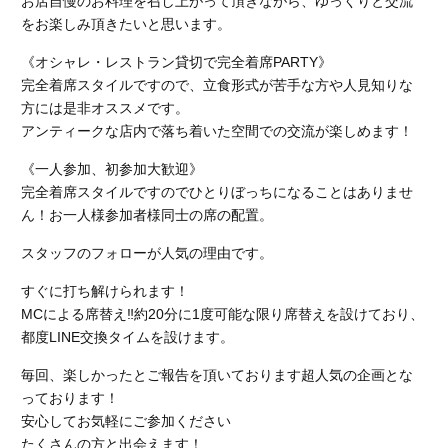
お店自慢のお料理を召し上がって頂きながら、ゆっくりと交流
をお楽しみ頂きたいと思います。
《オシャレ・レストラン貸切で完全着席PARTY》
完全着席スタイルですので、立食形式が苦手な方や人見知りな
方には是非オススメです。
アンティークな店内で落ち着いた空間での交流が楽しめます！
《一人参加、初参加大歓迎》
完全着席スタイルですのでひとりぼっちになることはありませ
ん！お一人様参加者様同士の席の配置。
スタッフのフォローが人気の理由です。
すぐに打ち解けられます！
MCによる席替え‼︎約20分に1度可能な限り席替えを設けており、
都度LINE交換タイムを設けます。
毎回、楽しかったとご報告を頂いております超人気の企画とな
っております！
安心してお気軽にご参加ください
たくさんの方と出会えます！