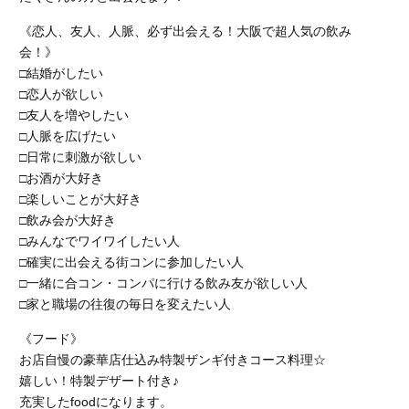
《恋人、友人、人脈、必ず出会える！大阪で超人気の飲み
会！》
□結婚がしたい
□恋人が欲しい
□友人を増やしたい
□人脈を広げたい
□日常に刺激が欲しい
□お酒が大好き
□楽しいことが大好き
□飲み会が大好き
□みんなでワイワイしたい人
□確実に出会える街コンに参加したい人
□一緒に合コン・コンパに行ける飲み友が欲しい人
□家と職場の往復の毎日を変えたい人
《フード》
お店自慢の豪華店仕込み特製ザンギ付きコース料理☆
嬉しい！特製デザート付き♪
充実したfoodになります。