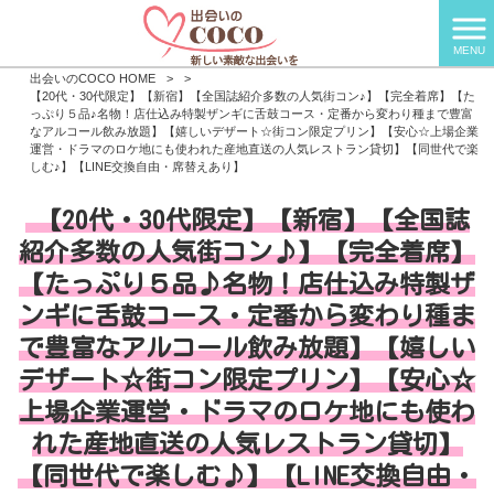
MENU
出会いのCOCO HOME
>
>
【20代・30代限定】【新宿】【全国誌紹介多数の人気街コン♪】【完全着席】【た
っぷり５品♪名物！店仕込み特製ザンギに舌鼓コース・定番から変わり種まで豊富
なアルコール飲み放題】【嬉しいデザート☆街コン限定プリン】【安心☆上場企業
運営・ドラマのロケ地にも使われた産地直送の人気レストラン貸切】【同世代で楽
しむ♪】【LINE交換自由・席替えあり】
【20代・30代限定】【新宿】【全国誌
紹介多数の人気街コン♪】【完全着席】
【たっぷり５品♪名物！店仕込み特製ザ
ンギに舌鼓コース・定番から変わり種ま
で豊富なアルコール飲み放題】【嬉しい
デザート☆街コン限定プリン】【安心☆
上場企業運営・ドラマのロケ地にも使わ
れた産地直送の人気レストラン貸切】
【同世代で楽しむ♪】【LINE交換自由・