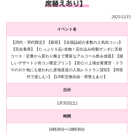
席替えあり】
2025/12/15
イベント名
【20代・30代限定】【新宿】【全国誌紹介多数の人気街コン♪】
【完全着席】【たっぷり５品♪名物！店仕込み特製ザンギに舌鼓
コース・定番から変わり種まで豊富なアルコール飲み放題】【嬉
しいデザート☆街コン限定プリン】【安心☆上場企業運営・ドラ
マのロケ地にも使われた産地直送の人気レストラン貸切】【同世
代で楽しむ♪】【LINE交換自由・席替えあり】
日付
1月31日(土)
時間
16時30分〜18時30分