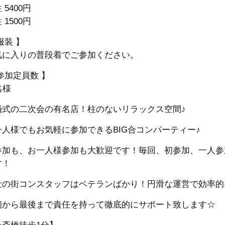
 5400円
 1500円
服装 】
気に入りの普段着でご参加ください。
参加定員数 】
名様
婚式の二次会の有名店！柱のないリラックス空間♪
一人様でもお気軽に参加できるBIG合コンパーティー♪
参加も、お一人様参加も大歓迎です！毎回、初参加、一人参
す！
社の街コンスタッフはベテランばかり！円滑な運営で効率的
初から最後まで責任を持って徹底的にサポート致します☆