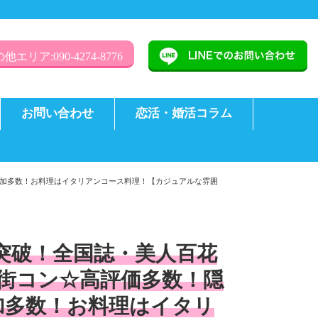
他エリア:090-4274-8776
お問い合わせ
恋活・婚活コラム
参加多数！お料理はイタリアンコース料理！【カジュアルな雰囲
名突破！全国誌・美人百花
街コン☆高評価多数！隠
加多数！お料理はイタリ