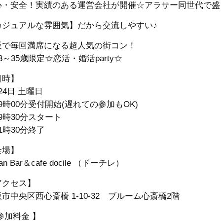
心・安全！実績のある運営会社が開催☆アラサー同世代で盛
カジュアルな雰囲気】だから交流しやすい♪
阪で毎回満席になる超人気の街コン！
3～35歳限定☆恋活・婚活party☆
日時】
24日 土曜日
9時00分受付開始(遅れての参加もOK)
9時30分スタート
1時30分終了
会場】
lian Bar＆cafe docile （ドーチレ）
アクセス】
市中央区西心斎橋 1-10-32 ブルーム心斎橋2階
参加料金 】