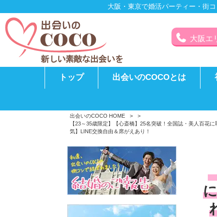
大阪・東京で婚活パーティー・街コ
大阪エリア
トップ
出会いのCOCOとは
出会いのCOCO HOME
>
>
【23～35歳限定】【心斎橋】25名突破！全国誌・美人百
気】LINE交換自由＆席がえあり！