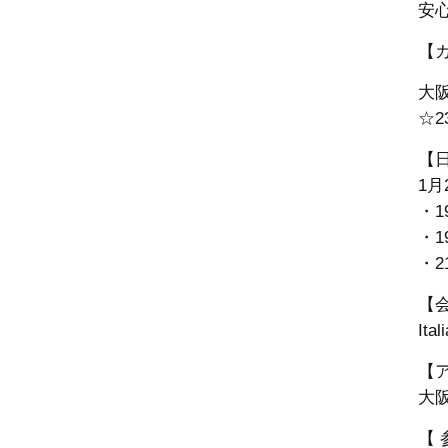
安
【
大
☆2
【
1月
・1
・1
・2
【
Ita
【
大阪
【 