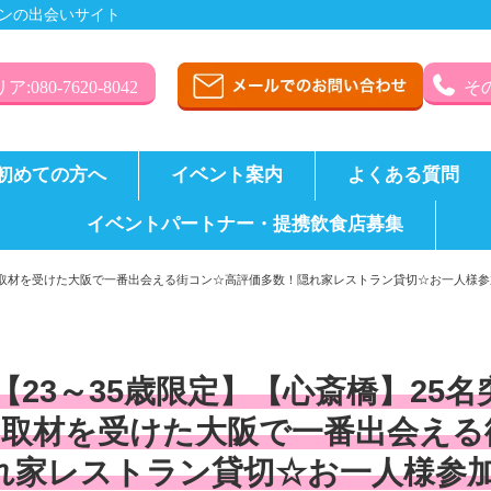
ンの出会いサイト
:080-7620-8042
その
初めての方へ
イベント案内
よくある質問
イベントパートナー・提携飲食店募集
花に取材を受けた大阪で一番出会える街コン☆高評価多数！隠れ家レストラン貸切☆お一人様
【23～35歳限定】【心斎橋】25
に取材を受けた大阪で一番出会える
れ家レストラン貸切☆お一人様参