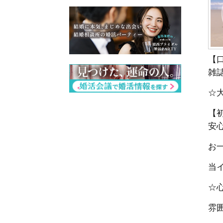
【口
雑
☆
【
安
お一
当
☆
雰