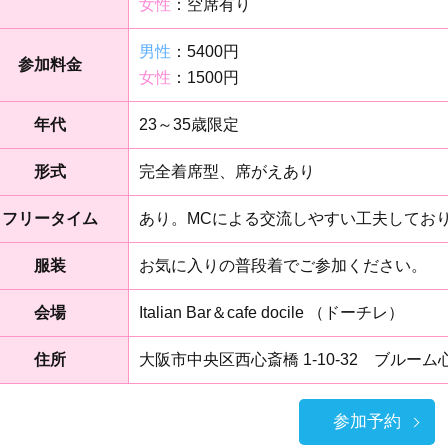
女性
：空席有り
男性
：5400円
参加料金
女性
：1500円
年代
23～35歳限定
形式
完全着席型、席がえあり
フリータイム
あり。MCによる交流しやすい工夫してお
服装
お気に入りの普段着でご参加ください。
会場
Italian Bar＆cafe docile （ドーチレ）
住所
大阪市中央区西心斎橋 1-10-32 ブルーム
参加予約