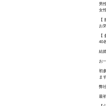
男性
女性
【 
お
【 
40
結
お
初
ま
弊
最