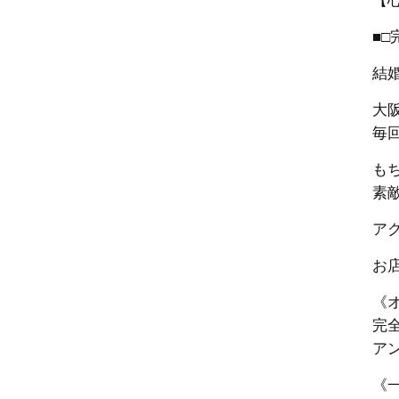
【
■□
結
大
毎
も
素
ア
お
《
完
ア
《