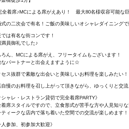
心斎橋徒歩1分】
完全着席♪MCによる席がえあり！ 最大80名様収容可能な巨大
婚式の二次会で有名！ご飯の美味しいオシャレダイニングで
阪では有名な街コンです！
回満員御礼でした♪
ちろん、MCによる席がえ、フリータイムもございます！
敵なパートナーと出会えますように☆
クセス抜群で素敵な出会いと美味しいお料理を楽しみたい！
店自慢のお料理を召し上がって頂きながら、ゆっくりと交流
オシャレ・レストラン貸切で完全着席PARTY》
全着席スタイルですので、立食形式が苦手な方や人見知りな
ンティークな店内で落ち着いた空間での交流が楽しめます！
一人参加、初参加大歓迎》