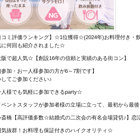
コミ評価ランキング】☆1位獲得☆(2024
年)お料理付き・
誌に何回も紹介されました☆
大阪で超人気☆【創設16年の信頼と実績のある街コン】
初参加・お一人様参加の方が6～7割です】
心してご参加ください♪
人様でも気軽に参加できるparty☆
イベントスタッフが参加者様の立場に立って、最初から最後
心斎橋【高評価多数☆結婚式の二次会の有名会場貸切♪】恋
囲気抜群！お料理も保証付きのハイクオリティ☆