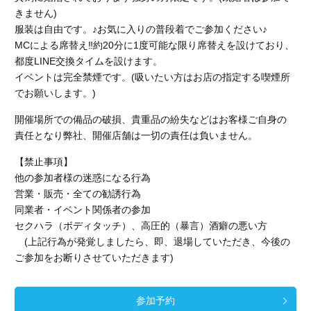
きません)
服装は自由です。♪お気に入りの普段着でご参加ください♪
MCによる席替え‼︎約20分に1度可能な限り席替えを設けており、
都度LINE交換タイムを設けます。
イベントは完全禁煙です。(吸いたい方はお店の指定する喫煙所
でお願いします。)
開催場所での備品の破損、貴重品の紛失などはお客様ご自身の
責任となり弊社、開催店舗
は一切の責任は負いません。
【禁止事項】
他の参加者様の迷惑になる行為
営業・販売・全ての勧誘行為
同業者・イベント関係者の参加
セクハラ（ボディタッチ）、高圧的（暴言）酒癖の悪い方
(上記行為が発覚しましたら、即、退場していただき、今後の
ご参加をお断りさせていただきます)
参加予約