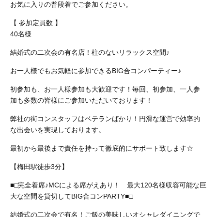
お気に入りの普段着でご参加ください。
【 参加定員数 】
40名様
結婚式の二次会の有名店！柱のないリラックス空間♪
お一人様でもお気軽に参加できるBIG合コンパーティー♪
初参加も、お一人様参加も大歓迎です！毎回、初参加、一人参
加も多数の皆様にご参加いただいております！
弊社の街コンスタッフはベテランばかり！円滑な運営で効率的
な出会いを実現しております。
最初から最後まで責任を持って徹底的にサポート致します☆
【梅田駅徒歩3分】
■□完全着席♪MCによる席がえあり！ 最大120名様収容可能な巨
大な空間を貸切してBIG合コンPARTY■□
結婚式の二次会で有名！ご飯の美味しいオシャレダイニングで