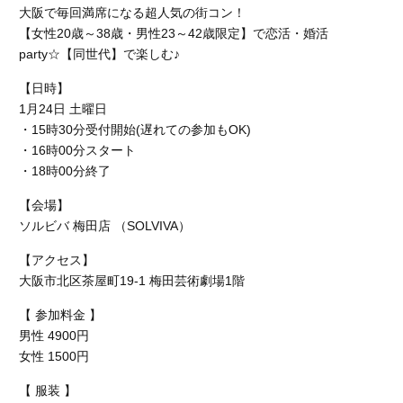
大阪で毎回満席になる超人気の街コン！
【女性20歳～38歳・男性23～42歳限定】で恋活・婚活
party☆【同世代】で楽しむ♪
【日時】
1月24日 土曜日
・15時30分受付開始(遅れての参加もOK)
・16時00分スタート
・18時00分終了
【会場】
ソルビバ 梅田店 （SOLVIVA）
【アクセス】
大阪市北区茶屋町19-1 梅田芸術劇場1階
【 参加料金 】
男性 4900円
女性 1500円
【 服装 】