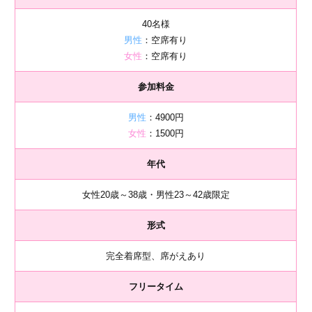
40名様
男性
：空席有り
女性
：空席有り
参加料金
男性
：4900円
女性
：1500円
年代
女性20歳～38歳・男性23～42歳限定
形式
完全着席型、席がえあり
フリータイム