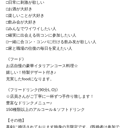
□日常に刺激が欲しい
□お酒が大好き
□楽しいことが大好き
□飲み会が大好き
□みんなでワイワイしたい人
□確実に出会える街コンに参加したい人
□一緒に合コン・コンパに行ける飲み友が欲しい人
□家と職場の往復の毎日を変えたい人
《フード》
お店自慢の豪華イタリアンコース料理☆
嬉しい！特製デザート付き♪
充実したfoodになります。
《フリードリンク(90分L.O)》
☆店員さんがご丁寧に一杯ずつ手作り致します！
豊富なドリンクメニュー♪
150種類以上のアルコール＆ソフトドリンク
【その他】
真剣に婚活されております独身の方限定です。(既婚者は参加で