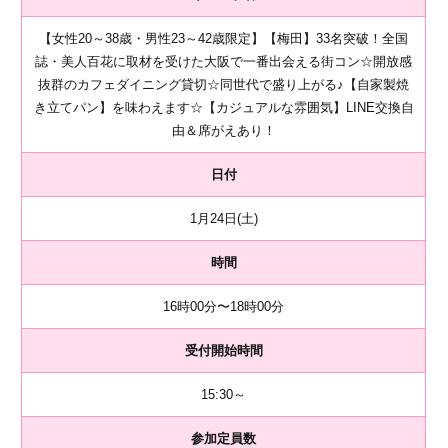
【女性20～38歳・男性23～42歳限定】【梅田】33名突破！全国
誌・美人百花に取材を受けた大阪で一番出会える街コン☆開放感
抜群のカフェダイニング貸切☆同世代で盛り上がる♪【自家製焼
き立てパン】を味わえます☆【カジュアルな雰囲気】LINE交換自
由＆席がえあり！
日付
1月24日(土)
時間
16時00分〜18時00分
受付開始時間
15:30～
参加定員数