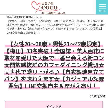
MENU
出会いのCOCO HOME
>
>
【女性20～38歳・男性23～42歳限定】【梅田】33名突破！全国誌・美人百花に取
材を受けた大阪で一番出会える街コン☆開放感抜群のカフェダイニング貸切☆同世
代で盛り上がる♪【自家製焼き立てパン】を味わえます☆【カジュアルな雰囲気】
LINE交換自由＆席がえあり！
【女性20～38歳・男性23～42歳限定】
【梅田】33名突破！全国誌・美人百花に
取材を受けた大阪で一番出会える街コン
☆開放感抜群のカフェダイニング貸切☆
同世代で盛り上がる♪【自家製焼き立て
パン】を味わえます☆【カジュアルな雰
囲気】LINE交換自由＆席がえあり！
2025/12/05
イベント名