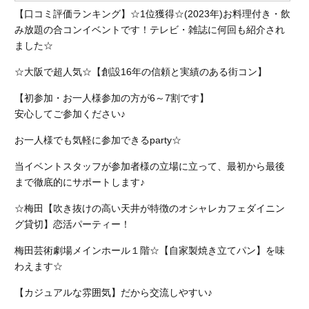
【口コミ評価ランキング】☆1位獲得☆(2023年)お料理付き・飲
み放題の合コンイベントです！テレビ・雑誌に何回も紹介され
ました☆
☆大阪で超人気☆【創設16年の信頼と実績のある街コン】
【初参加・お一人様参加の方が6～7割です】
安心してご参加ください♪
お一人様でも気軽に参加できるparty☆
当イベントスタッフが参加者様の立場に立って、最初から最後
まで徹底的にサポートします♪
☆梅田【吹き抜けの高い天井が特徴のオシャレカフェダイニン
グ貸切】恋活パーティー！
梅田芸術劇場メインホール１階☆【自家製焼き立てパン】を味
わえます☆
【カジュアルな雰囲気】だから交流しやすい♪