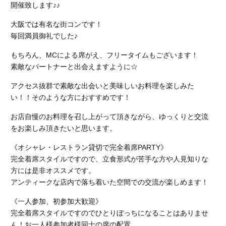
開催致します♪♪
大阪では有名な街コンです！
毎回満員御礼でした♪
もちろん、MCによる席がえ、フリータイムもございます！
素敵なパートナーと出会えますように☆
アクセス抜群で素敵な出会いと美味しいお料理を楽しみた
い！！そのような方におすすめです！
お店自慢のお料理を召し上がって頂きながら、ゆっくりと交流
をお楽しみ頂きたいと思います。
《オシャレ・レストラン貸切で完全着席PARTY》
完全着席スタイルですので、立食形式が苦手な方や人見知りな
方には是非オススメです。
アンティークな店内で落ち着いた空間での交流が楽しめます！
《一人参加、初参加大歓迎》
完全着席スタイルですのでひとりぼっちになることはありませ
ん！お一人様参加者様同士の席の配置。