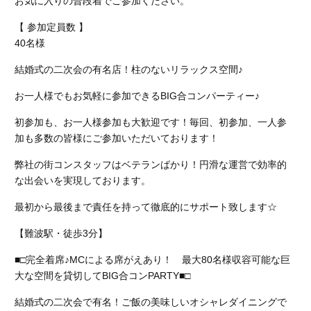
お気に入りの普段着でご参加ください。
【 参加定員数 】
40名様
結婚式の二次会の有名店！柱のないリラックス空間♪
お一人様でもお気軽に参加できるBIG合コンパーティー♪
初参加も、お一人様参加も大歓迎です！毎回、初参加、一人参
加も多数の皆様にご参加いただいております！
弊社の街コンスタッフはベテランばかり！円滑な運営で効率的
な出会いを実現しております。
最初から最後まで責任を持って徹底的にサポート致します☆
【難波駅・徒歩3分】
■□完全着席♪MCによる席がえあり！ 最大80名様収容可能な巨
大な空間を貸切してBIG合コンPARTY■□
結婚式の二次会で有名！ご飯の美味しいオシャレダイニングで