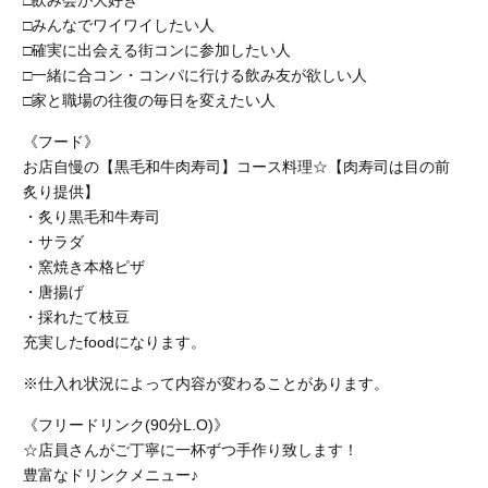
□飲み会が大好き
□みんなでワイワイしたい人
□確実に出会える街コンに参加したい人
□一緒に合コン・コンパに行ける飲み友が欲しい人
□家と職場の往復の毎日を変えたい人
《フード》
お店自慢の【黒毛和牛肉寿司】コース料理☆【肉寿司は目の前
炙り提供】
・炙り黒毛和牛寿司
・サラダ
・窯焼き本格ピザ
・唐揚げ
・採れたて枝豆
充実したfoodになります。
※仕入れ状況によって内容が変わることがあります。
《フリードリンク(90分L.O)》
☆店員さんがご丁寧に一杯ずつ手作り致します！
豊富なドリンクメニュー♪