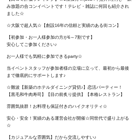
み放題の合コンイベントです！テレビ・雑誌に何回も紹介され
ました☆
☆大阪で超人気☆【創設16年の信頼と実績のある街コン】
【初参加・お一人様参加の方が6～7割です】
安心してご参加ください♪
お一人様でも気軽に参加できるparty☆
当イベントスタッフが参加者様の立場に立って、最初から最後
まで徹底的にサポートします♪
☆難波【新築のホテルダイニング貸切♪】恋活パーティー！
【黒毛和牛肉寿司】【目の前炙り提供】【本格レストラン】
雰囲気抜群！お料理も保証付きのハイクオリティ☆
安心・安全！実績のある運営会社が開催☆同世代で盛り上がる
☆
【カジュアルな雰囲気】だから交流しやすい♪