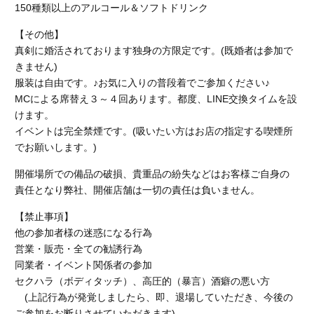
150種類以上のアルコール＆ソフトドリンク
【その他】
真剣に婚活されております独身の方限定です。(既婚者は参加で
きません)
服装は自由です。♪お気に入りの普段着でご参加ください♪
MCによる席替え３～４回あります。都度、LINE交換タイムを設
けます。
イベントは完全禁煙です。(吸いたい方はお店の指定する喫煙所
でお願いします。)
開催場所での備品の破損、貴重品の紛失などはお客様ご自身の
責任となり弊社、開催店舗
は一切の責任は負いません。
【禁止事項】
他の参加者様の迷惑になる行為
営業・販売・全ての勧誘行為
同業者・イベント関係者の参加
セクハラ（ボディタッチ）、高圧的（暴言）酒癖の悪い方
(上記行為が発覚しましたら、即、退場していただき、今後の
ご参加をお断りさせていただきます)