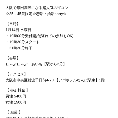
大阪で毎回満席になる超人気の街コン！
☆
25～45歳限定
☆恋活・婚活party☆
【日時】
1月14日 水曜日
・19時00分受付開始(遅れての参加もOK)
・19時30分スタート
・21時30分終了
【会場】
しゃぶしゃぶ あいち【駅から3分】
【アクセス】
大阪市中央区難波千日前4-29 【アパホテルなんば駅東】1階
【 参加料金 】
男性 5400円
女性 1500円
【 服装 】