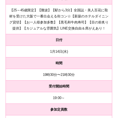
【25～45歳限定】【難波】【駅から3分】全国誌・美人百花に取
材を受けた大阪で一番出会える街コン☆【新築のホテルダイニン
グ貸切】【お一人様参加多数】【黒毛和牛肉寿司】【目の前炙り
提供】【カジュアルな雰囲気】LINE交換自由＆席がえあり！
日付
1月14日(水)
時間
19時30分〜21時30分
受付開始時間
19:00～
参加定員数