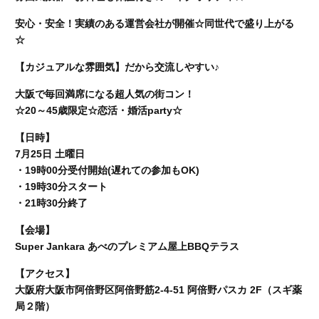
安心・安全！実績のある運営会社が開催☆同世代で盛り上がる
☆
【カジュアルな雰囲気】だから交流しやすい♪
大阪で毎回満席になる超人気の街コン！
☆20～45歳限定☆恋活・婚活party☆
【日時】
7月25日 土曜日
・19時00分受付開始(遅れての参加もOK)
・19時30分スタート
・21時30分終了
【会場】
Super Jankara あべのプレミアム屋上BBQテラス
【アクセス】
大阪府大阪市阿倍野区阿倍野筋2-4-51 阿倍野パスカ 2F（スギ薬
局２階）