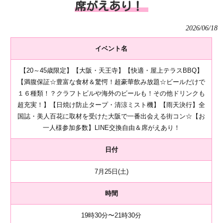
席がえあり！
2026/06/18
イベント名
【20～45歳限定】【大阪・天王寺】【快適・屋上テラスBBQ】
【満腹保証☆豊富な食材＆驚愕！超豪華飲み放題☆ビールだけで
１６種類！？クラフトビルや海外のビールも！その他ドリンクも
超充実！】【日焼け防止タープ・清涼ミスト機】【雨天決行】全
国誌・美人百花に取材を受けた大阪で一番出会える街コン☆【お
一人様参加多数】LINE交換自由＆席がえあり！
日付
7月25日(土)
時間
19時30分〜21時30分