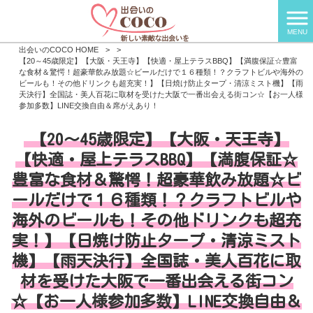
MENU
出会いのCOCO HOME
>
>
【20～45歳限定】【大阪・天王寺】【快適・屋上テラスBBQ】【満腹保証☆豊富
な食材＆驚愕！超豪華飲み放題☆ビールだけで１６種類！？クラフトビルや海外の
ビールも！その他ドリンクも超充実！】【日焼け防止タープ・清涼ミスト機】【雨
天決行】全国誌・美人百花に取材を受けた大阪で一番出会える街コン☆【お一人様
参加多数】LINE交換自由＆席がえあり！
【20～45歳限定】【大阪・天王寺】
【快適・屋上テラスBBQ】【満腹保証☆
豊富な食材＆驚愕！超豪華飲み放題☆ビ
ールだけで１６種類！？クラフトビルや
海外のビールも！その他ドリンクも超充
実！】【日焼け防止タープ・清涼ミスト
機】【雨天決行】全国誌・美人百花に取
材を受けた大阪で一番出会える街コン
☆【お一人様参加多数】LINE交換自由＆