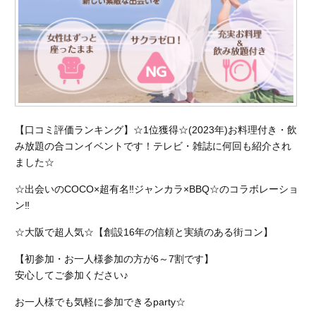
【口コミ評価ランキング】☆1位獲得☆(2023年)お料理付き・飲
み放題の合コンイベントです！テレビ・雑誌に何回も紹介され
ました☆
☆出会いのCOCO×超有名‼︎ジャンカラ×BBQ☆のコラボレーショ
ン‼︎
☆大阪で超人気☆【創設16年の信頼と実績のある街コン】
【初参加・お一人様参加の方が6～7割です】
安心してご参加ください♪
お一人様でも気軽に参加できるparty☆