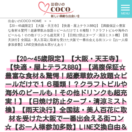
MENU
出会いのCOCO HOME
>
>
【20～45歳限定】【大阪・天王寺】【快適・屋上テラスBBQ】【満腹保証☆豊富
な食材＆驚愕！超豪華飲み放題☆ビールだけで１６種類！？クラフトビルや海外の
ビールも！その他ドリンクも超充実！】【日焼け防止タープ・清涼ミスト機】【雨
天決行】全国誌・美人百花に取材を受けた大阪で一番出会える街コン☆【お一人様
参加多数】LINE交換自由＆席がえあり！
【20～45歳限定】【大阪・天王寺】
【快適・屋上テラスBBQ】【満腹保証☆
豊富な食材＆驚愕！超豪華飲み放題☆ビ
ールだけで１６種類！？クラフトビルや
海外のビールも！その他ドリンクも超充
実！】【日焼け防止タープ・清涼ミスト
機】【雨天決行】全国誌・美人百花に取
材を受けた大阪で一番出会える街コン
☆【お一人様参加多数】LINE交換自由＆