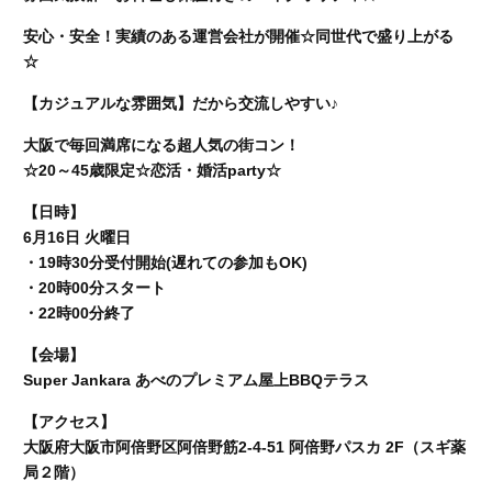
安心・安全！実績のある運営会社が開催☆同世代で盛り上がる
☆
【カジュアルな雰囲気】だから交流しやすい♪
大阪で毎回満席になる超人気の街コン！
☆20～45歳限定☆恋活・婚活party☆
【日時】
6月16日 火曜日
・19時30分受付開始(遅れての参加もOK)
・20時00分スタート
・22時00分終了
【会場】
Super Jankara あべのプレミアム屋上BBQテラス
【アクセス】
大阪府大阪市阿倍野区阿倍野筋2-4-51 阿倍野パスカ 2F（スギ薬
局２階）