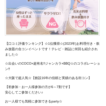
【口コミ評価ランキング】☆1位獲得☆(2023年)お料理付き・飲
み放題の合コンイベントです！テレビ・雑誌に何回も紹介され
ました☆
☆出会いのCOCO×超有名‼︎ジャンカラ×BBQ☆のコラボレーショ
ン‼︎
☆大阪で超人気☆【創設16年の信頼と実績のある街コン】
【初参加・お一人様参加の方が6～7割です】
安心してご参加ください♪
お一人様でも気軽に参加できるparty☆