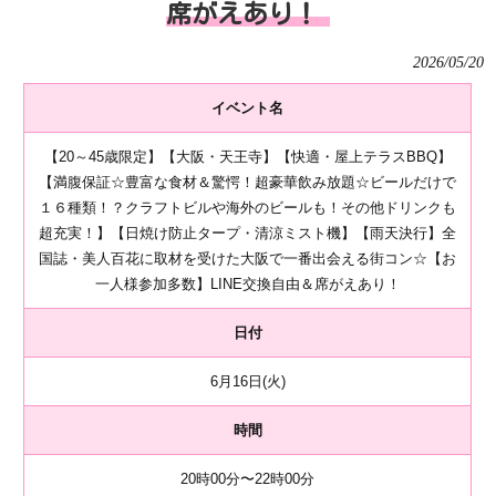
席がえあり！
2026/05/20
イベント名
【20～45歳限定】【大阪・天王寺】【快適・屋上テラスBBQ】
【満腹保証☆豊富な食材＆驚愕！超豪華飲み放題☆ビールだけで
１６種類！？クラフトビルや海外のビールも！その他ドリンクも
超充実！】【日焼け防止タープ・清涼ミスト機】【雨天決行】全
国誌・美人百花に取材を受けた大阪で一番出会える街コン☆【お
一人様参加多数】LINE交換自由＆席がえあり！
日付
6月16日(火)
時間
20時00分〜22時00分