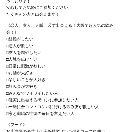
っております！
安心してお気軽にご参加ください
たくさんの方と出会えます！
《恋人、友人、人脈、必ず出会える！大阪で超人気の飲み
会！》
□結婚がしたい
□恋人が欲しい
□友人を増やしたい
□人脈を広げたい
□日常に刺激が欲しい
□お酒が大好き
□楽しいことが大好き
□飲み会が大好き
□みんなでワイワイしたい人
□確実に出会える街コンに参加したい人
□一緒に合コン・コンパに行ける飲み友が欲しい人
□家と職場の往復の毎日を変えたい人
《フード》
お店自慢の豪華店仕込み特製ザンギ付きコース料理☆