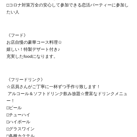
□コロナ対策万全の安心して参加できる恋活パーティーに参加し
たい人
《フード》
お店自慢の豪華コース料理☆
嬉しい！特製デザート付き♪
充実したfoodになります。
《フリードリンク》
☆店員さんがご丁寧に一杯ずつ手作り致します！
アルコール＆ソフトドリンク飲み放題☆豊富なドリンクメニュ
ー！
□ビール
□チューハイ
□ハイボール
□グラスワイン
□各種カクテル