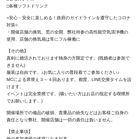
□各種ソフトドリンク
○安心・安全に楽しめる！政府のガイドラインを遵守したコロナ
対策○
・開催店舗の換気、窓の全開、弊社持参の高性能空気清浄機の
使用、店舗の換気扇は常にフル稼働に
【その他】
真剣に婚活されております独身の方限定です。(既婚者は参加で
きません)
服装は自由です。♪お気に入りの普段着でご参加ください♪
MCによる席替え３～４回あります。都度、LINE交換タイムを設
けます。
イベントは完全禁煙です。
(吸いたい方はお店の指定する喫煙所
でお願いします。)
開催場所での備品の破損、貴重品の紛失などはお客様ご自身の
責任となり弊社、開催店舗
は一切の責任は負いません。
【禁止事項】
他の参加者様の迷惑になる行為