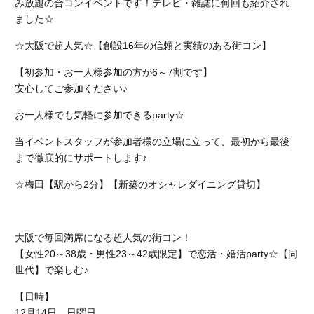
み放題の合コンイベントです！テレビ・雑誌に何回も紹介され
ました☆
☆大阪で超人気☆【創設16年の信頼と実績のある街コン】
【初参加・お一人様参加の方が6～7割です】
安心してご参加ください♪
お一人様でも気軽に参加できるparty☆
当イベントスタッフが参加者様の立場に立って、最初から最後
まで徹底的にサポートします♪
☆梅田【駅から2分】【新築のオシャレダイニング貸切】
大阪で毎回満席になる超人気の街コン！
【女性20～38歳・男性23～42歳限定】で恋活・婚活party☆【同
世代】で楽しむ♪
【日時】
12月14日 日曜日