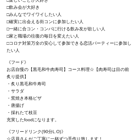
□楽しいことが大好き
□飲み会が大好き
□みんなでワイワイしたい人
□確実に出会える街コンに参加したい人
□一緒に合コン・コンパに行ける飲み友が欲しい人
□家と職場の往復の毎日を変えたい人
□コロナ対策万全の安心して参加できる恋活パーティーに参加し
たい人
《フード》
お店自慢の【黒毛和牛肉寿司】コース料理☆【肉寿司は目の前
炙り提供】
・炙り黒毛和牛寿司
・サラダ
・窯焼き本格ピザ
・唐揚げ
・採れたて枝豆
充実したfoodになります。
《フリードリンク(90分L.O)》
☆店員さんがご丁寧に一杯ずつ手作り致します！