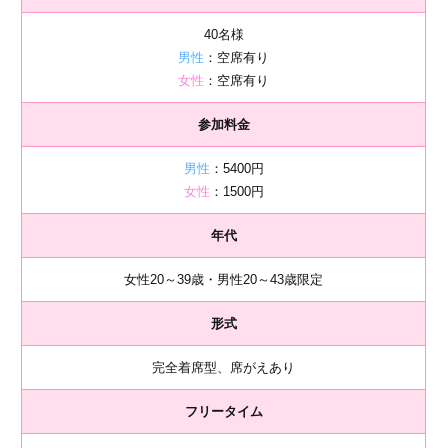
40名様
男性
：空席有り
女性
：空席有り
参加料金
男性
：5400円
女性
：1500円
年代
女性20～39歳・男性20～43歳限定
形式
完全着席型、席がえあり
フリータイム