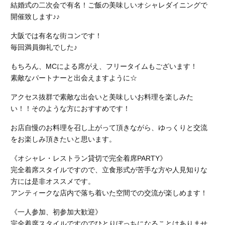
結婚式の二次会で有名！ご飯の美味しいオシャレダイニングで
開催致します♪♪
大阪では有名な街コンです！
毎回満員御礼でした♪
もちろん、MCによる席がえ、フリータイムもございます！
素敵なパートナーと出会えますように☆
アクセス抜群で素敵な出会いと美味しいお料理を楽しみた
い！！そのような方におすすめです！
お店自慢のお料理を召し上がって頂きながら、ゆっくりと交流
をお楽しみ頂きたいと思います。
《オシャレ・レストラン貸切で完全着席PARTY》
完全着席スタイルですので、立食形式が苦手な方や人見知りな
方には是非オススメです。
アンティークな店内で落ち着いた空間での交流が楽しめます！
《一人参加、初参加大歓迎》
完全着席スタイルですのでひとりぼっちになることはありませ