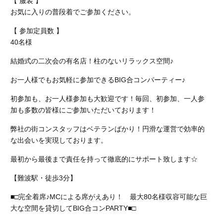
【 服装 】
お気に入りの普段着でご参加ください。
【 参加定員数 】
40名様
結婚式の二次会の有名店！柱のないリラックス空間♪
お一人様でもお気軽に参加できるBIG合コンパーティー♪
初参加も、お一人様参加も大歓迎です！毎回、初参加、一人参
加も多数の皆様にご参加いただいております！
弊社の街コンスタッフはベテランばかり！円滑な運営で効率的
な出会いを実現しております。
最初から最後まで責任を持って徹底的にサポート致します☆
【難波駅・徒歩3分】
■□完全着席♪MCによる席がえあり！ 最大80名様収容可能な巨
大な空間を貸切してBIG合コンPARTY■□