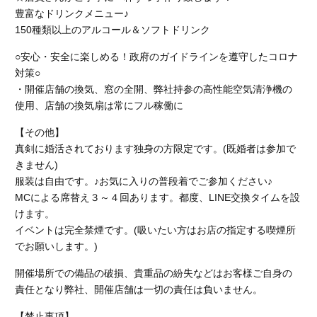
豊富なドリンクメニュー♪
150種類以上のアルコール＆ソフトドリンク
○安心・安全に楽しめる！政府のガイドラインを遵守したコロナ
対策○
・開催店舗の換気、窓の全開、弊社持参の高性能空気清浄機の
使用、店舗の換気扇は常にフル稼働に
【その他】
真剣に婚活されております独身の方限定です。(既婚者は参加で
きません)
服装は自由です。♪お気に入りの普段着でご参加ください♪
MCによる席替え３～４回あります。都度、LINE交換タイムを設
けます。
イベントは完全禁煙です。(吸いたい方はお店の指定する喫煙所
でお願いします。)
開催場所での備品の破損、貴重品の紛失などはお客様ご自身の
責任となり弊社、開催店舗
は一切の責任は負いません。
【禁止事項】