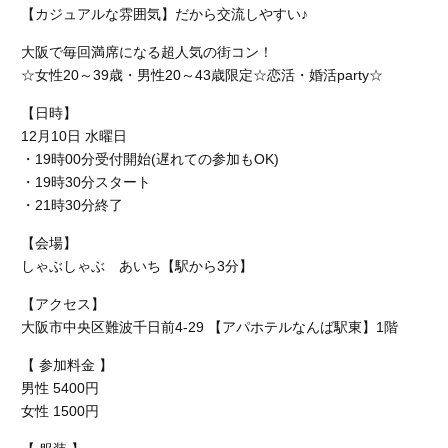
【カジュアルな雰囲気】だから交流しやすい♪
大阪で毎回満席になる超人気の街コン！
☆
女性20～39歳・男性20～43歳限定
☆恋活・婚活party☆
【日時】
12月10日 水曜日
・19時00分受付開始(遅れての参加もOK)
・19時30分スタート
・21時30分終了
【会場】
しゃぶしゃぶ あいち【駅から3分】
【アクセス】
大阪市中央区難波千日前4-29 【アパホテルなんば駅東】1階
【 参加料金 】
男性 5400円
女性 1500円