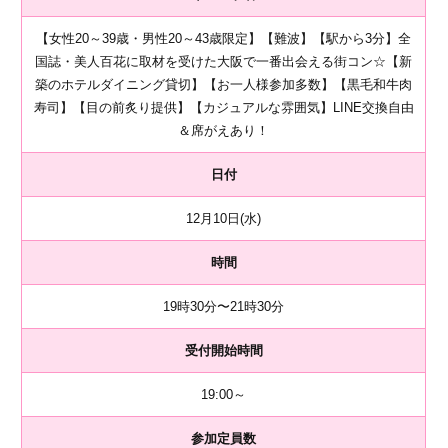
【女性20～39歳・男性20～43歳限定】【難波】【駅から3分】全
国誌・美人百花に取材を受けた大阪で一番出会える街コン☆【新
築のホテルダイニング貸切】【お一人様参加多数】【黒毛和牛肉
寿司】【目の前炙り提供】【カジュアルな雰囲気】LINE交換自由
＆席がえあり！
日付
12月10日(水)
時間
19時30分〜21時30分
受付開始時間
19:00～
参加定員数