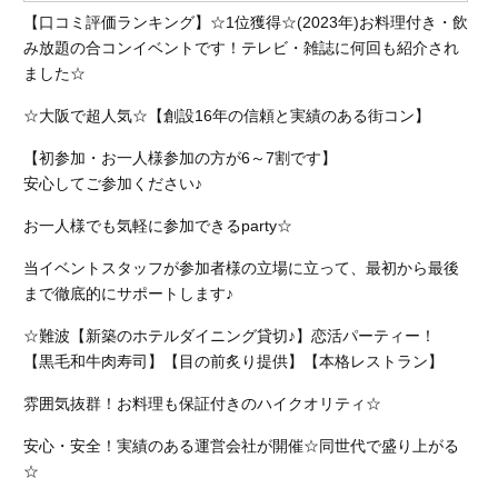
【口コミ評価ランキング】☆1位獲得☆(2023年)お料理付き・飲
み放題の合コンイベントです！テレビ・雑誌に何回も紹介され
ました☆
☆大阪で超人気☆【創設16年の信頼と実績のある街コン】
【初参加・お一人様参加の方が6～7割です】
安心してご参加ください♪
お一人様でも気軽に参加できるparty☆
当イベントスタッフが参加者様の立場に立って、最初から最後
まで徹底的にサポートします♪
☆難波【新築のホテルダイニング貸切♪】恋活パーティー！
【黒毛和牛肉寿司】【目の前炙り提供】【本格レストラン】
雰囲気抜群！お料理も保証付きのハイクオリティ☆
安心・安全！実績のある運営会社が開催☆同世代で盛り上がる
☆