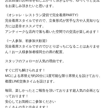
お店自慢のお料理を召し上がって頂きながら、ゆっくりと交流
をお楽しみ頂きたいと思います。
《オシャレ・レストラン貸切で完全着席PARTY》
完全着席スタイルですので、立食形式が苦手な方や人見知りな
方には是非オススメです。
アンティークな店内で落ち着いた空間での交流が楽しめます！
《一人参加、初参加大歓迎》
完全着席スタイルですのでひとりぼっちになることはありませ
ん！お一人様参加者様同士の席の配置。
スタッフのフォローが人気の理由です。
すぐに打ち解けられます！
MCによる席替え‼︎約20分に1度可能な限り席替えを設けており、
都度LINE交換タイムを設けます。
毎回、楽しかったとご報告を頂いております超人気の企画とな
っております！
安心してお気軽にご参加ください
たくさんの方と出会えます！