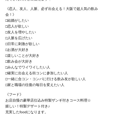
《恋人、友人、人脈、必ず出会える！大阪で超人気の飲み
会！》
□結婚がしたい
□恋人が欲しい
□友人を増やしたい
□人脈を広げたい
□日常に刺激が欲しい
□お酒が大好き
□楽しいことが大好き
□飲み会が大好き
□みんなでワイワイしたい人
□確実に出会える街コンに参加したい人
□一緒に合コン・コンパに行ける飲み友が欲しい人
□家と職場の往復の毎日を変えたい人
《フード》
お店自慢の豪華店仕込み特製ザンギ付きコース料理☆
嬉しい！特製デザート付き♪
充実したfoodになります。