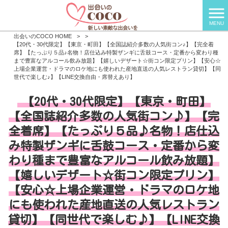
MENU
出会いのCOCO HOME
>
>
【20代・30代限定】【東京・町田】【全国誌紹介多数の人気街コン♪】【完全着
席】【たっぷり５品♪名物！店仕込み特製ザンギに舌鼓コース・定番から変わり種
まで豊富なアルコール飲み放題】【嬉しいデザート☆街コン限定プリン】【安心☆
上場企業運営・ドラマのロケ地にも使われた産地直送の人気レストラン貸切】【同
世代で楽しむ♪】【LINE交換自由・席替えあり】
【20代・30代限定】【東京・町田】
【全国誌紹介多数の人気街コン♪】【完
全着席】【たっぷり５品♪名物！店仕込
み特製ザンギに舌鼓コース・定番から変
わり種まで豊富なアルコール飲み放題】
【嬉しいデザート☆街コン限定プリン】
【安心☆上場企業運営・ドラマのロケ地
にも使われた産地直送の人気レストラン
貸切】【同世代で楽しむ♪】【LINE交換