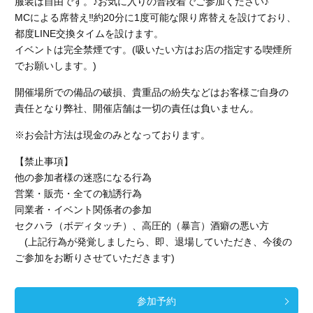
服装は自由です。♪お気に入りの普段着でご参加ください♪
MCによる席替え‼︎約20分に1度可能な限り席替えを設けており、
都度LINE交換タイムを設けます。
イベントは完全禁煙です。(吸いたい方はお店の指定する喫煙所
でお願いします。)
開催場所での備品の破損、貴重品の紛失などはお客様ご自身の
責任となり弊社、開催店舗
は一切の責任は負いません。
※お会計方法は現金のみとなっております。
【禁止事項】
他の参加者様の迷惑になる行為
営業・販売・全ての勧誘行為
同業者・イベント関係者の参加
セクハラ（ボディタッチ）、高圧的（暴言）酒癖の悪い方
(上記行為が発覚しましたら、即、退場していただき、今後の
ご参加をお断りさせていただきます)
参加予約