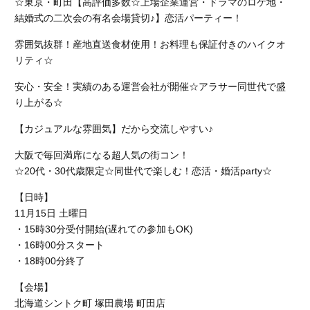
☆東京・町田【高評価多数☆上場企業運営・ドラマのロケ地・
結婚式の二次会の有名会場貸切♪】恋活パーティー！
雰囲気抜群！産地直送食材使用！お料理も保証付きのハイクオ
リティ☆
安心・安全！実績のある運営会社が開催☆アラサー同世代で盛
り上がる☆
【カジュアルな雰囲気】だから交流しやすい♪
大阪で毎回満席になる超人気の街コン！
☆20代・30代歳限定☆同世代で楽しむ！恋活・婚活party☆
【日時】
11月15日 土曜日
・15時30分受付開始(遅れての参加もOK)
・16時00分スタート
・18時00分終了
【会場】
北海道シントク町 塚田農場 町田店