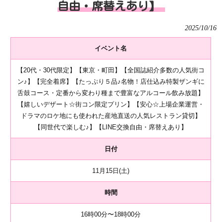
自由・席替えあり】
2025/10/16
イベント名
【20代・30代限定】【東京・町田】【全国誌紹介多数の人気街コ
ン♪】【完全着席】【たっぷり５品♪名物！店仕込み特製ザンギに
舌鼓コース・定番から変わり種まで豊富なアルコール飲み放題】
【嬉しいデザート☆街コン限定プリン】【安心☆上場企業運営・
ドラマのロケ地にも使われた産地直送の人気レストラン貸切】
【同世代で楽しむ♪】【LINE交換自由・席替えあり】
日付
11月15日(土)
時間
16時00分〜18時00分