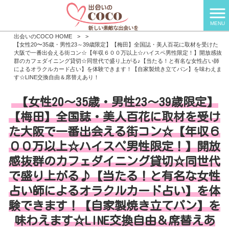
MENU
出会いのCOCO HOME
>
>
【女性20〜35歳・男性23～39歳限定】【梅田】全国誌・美人百花に取材を受けた
大阪で一番出会える街コン☆【年収６００万以上☆ハイスペ男性限定！】開放感抜
群のカフェダイニング貸切☆同世代で盛り上がる♪【当たる！と有名な女性占い師
によるオラクルカード占い】を体験できます！【自家製焼き立てパン】を味わえま
す☆LINE交換自由＆席替えあり！
【女性20〜35歳・男性23～39歳限定】
【梅田】全国誌・美人百花に取材を受け
た大阪で一番出会える街コン☆【年収６
００万以上☆ハイスペ男性限定！】開放
感抜群のカフェダイニング貸切☆同世代
で盛り上がる♪【当たる！と有名な女性
占い師によるオラクルカード占い】を体
験できます！【自家製焼き立てパン】を
味わえます☆LINE交換自由＆席替えあ