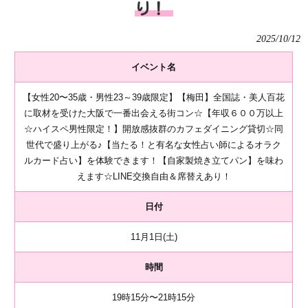
り！
2025/10/12
イベント名
【女性20〜35歳・男性23～39歳限定】【梅田】全国誌・美人百花
に取材を受けた大阪で一番出会える街コン☆【年収６００万以上
☆ハイスペ男性限定！】開放感抜群のカフェダイニング貸切☆同
世代で盛り上がる♪【当たる！と有名な女性占い師によるオラク
ルカード占い】を体験できます！【自家製焼き立てパン】を味わ
えます☆LINE交換自由＆席替えあり！
日付
11月1日(土)
時間
19時15分〜21時15分