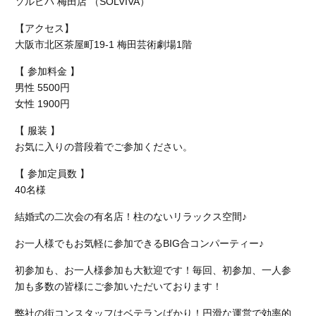
ソルビバ 梅田店 （SOLVIVA）
【アクセス】
大阪市北区茶屋町19-1 梅田芸術劇場1階
【 参加料金 】
男性 5500円
女性 1900円
【 服装 】
お気に入りの普段着でご参加ください。
【 参加定員数 】
40名様
結婚式の二次会の有名店！柱のないリラックス空間♪
お一人様でもお気軽に参加できるBIG合コンパーティー♪
初参加も、お一人様参加も大歓迎です！毎回、初参加、一人参
加も多数の皆様にご参加いただいております！
弊社の街コンスタッフはベテランばかり！円滑な運営で効率的