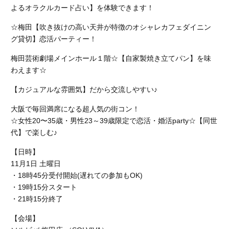
よるオラクルカード占い】を体験できます！
☆梅田【吹き抜けの高い天井が特徴のオシャレカフェダイニン
グ貸切】恋活パーティー！
梅田芸術劇場メインホール１階☆【自家製焼き立てパン】を味
わえます☆
【カジュアルな雰囲気】だから交流しやすい♪
大阪で毎回満席になる超人気の街コン！
☆女性20〜35歳・男性23～39歳限定で恋活・婚活party☆【同世
代】で楽しむ♪
【日時】
11月1日 土曜日
・18時45分受付開始(遅れての参加もOK)
・19時15分スタート
・21時15分終了
【会場】