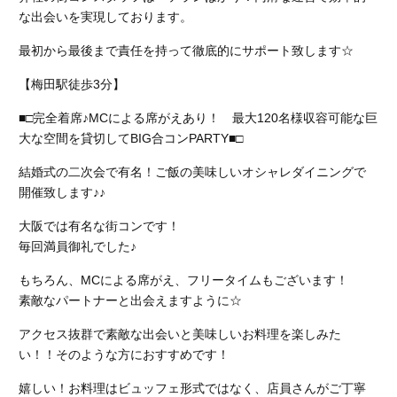
な出会いを実現しております。
最初から最後まで責任を持って徹底的にサポート致します☆
【梅田駅徒歩3分】
■□完全着席♪MCによる席がえあり！ 最大120名様収容可能な巨
大な空間を貸切してBIG合コンPARTY■□
結婚式の二次会で有名！ご飯の美味しいオシャレダイニングで
開催致します♪♪
大阪では有名な街コンです！
毎回満員御礼でした♪
もちろん、MCによる席がえ、フリータイムもございます！
素敵なパートナーと出会えますように☆
アクセス抜群で素敵な出会いと美味しいお料理を楽しみた
い！！そのような方におすすめです！
嬉しい！お料理はビュッフェ形式ではなく、店員さんがご丁寧