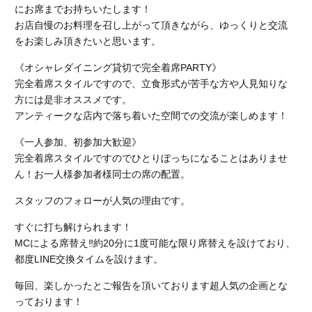
にお席までお持ちいたします！
お店自慢のお料理を召し上がって頂きながら、ゆっくりと交流
をお楽しみ頂きたいと思います。
《オシャレダイニング貸切で完全着席PARTY》
完全着席スタイルですので、立食形式が苦手な方や人見知りな
方には是非オススメです。
アンティークな店内で落ち着いた空間での交流が楽しめます！
《一人参加、初参加大歓迎》
完全着席スタイルですのでひとりぼっちになることはありませ
ん！お一人様参加者様同士の席の配置。
スタッフのフォローが人気の理由です。
すぐに打ち解けられます！
MCによる席替え‼︎約20分に1度可能な限り席替えを設けており、
都度LINE交換タイムを設けます。
毎回、楽しかったとご報告を頂いております超人気の企画とな
っております！