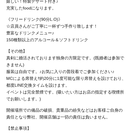
嬉しい！特製デザート付き♪
充実したfoodになります。
《フリードリンク(90分L.O)》
☆店員さんがご丁寧に一杯ずつ手作り致します！
豊富なドリンクメニュー♪
150種類以上のアルコール＆ソフトドリンク
【その他】
真剣に婚活されております独身の方限定です。(既婚者は参加で
きません)
服装は自由です。♪お気に入りの普段着でご参加ください♪
MCによる席替え‼︎約20分に1度可能な限り席替えを設けており、
都度LINE交換タイムを設けます。
イベントは完全禁煙です。(吸いたい方はお店の指定する喫煙所
でお願いします。)
開催場所での備品の破損、貴重品の紛失などはお客様ご自身の
責任となり弊社、開催店舗
は一切の責任は負いません。
【禁止事項】