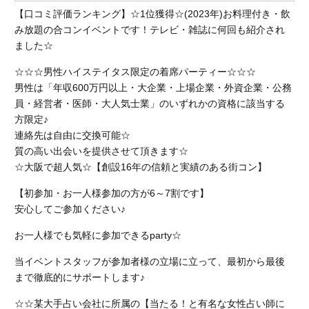
【口コミ評価ランキング】☆1位獲得☆(2023年)お料理付き・飲
み放題の合コンイベントです！テレビ・雑誌に何回も紹介され
ました☆
☆☆☆男性ハイステイタス限定の着席パーティー☆☆☆
男性は「年収600万円以上・大企業・上場企業・外資企業・公務
員・経営者・医師・大人気士業」のいずれかの資格に該当する
方限定♪
連絡先は自由に交換可能☆
質の高い出会いを提供させて頂きます☆
☆大阪で超人気☆【創設16年の信頼と実績のある街コン】
【初参加・お一人様参加の方が6～7割です】
安心してご参加ください♪
お一人様でも気軽に参加できるparty☆
当イベントスタッフが参加者様の立場に立って、最初から最後
まで徹底的にサポートします♪
☆☆某大手占い会社に所属の【当たる！と有名な女性占い師に