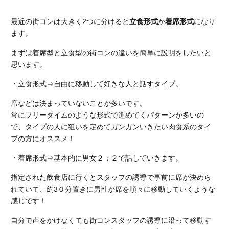
最近の街コンは大きく2つに分けると
立食形式
か
着席形式
になり
ます。
まずは着席型と立食型の街コンの違いを簡単に説明をしたいと
思います。
・
立食形式
⇒自由に移動して好きな人と話すタイプ。
席などは決まっていないことが多いです。
常にフリータイムのような形式で進めてくパターンが多いの
で、タイプの人に狙いを定めてガンガンいきたい肉食系のタイ
プの方にオススメ！
・
着席形式
⇒基本的に男女２：２で話していきます。
指定された飲食店に行くとスタッフの誘導で事前に席が決めら
れていて、約3０分置きに男性が席を順々に移動していくような
感じです！
自分で声をかけなくても街コンスタッフの誘導に沿って移動す