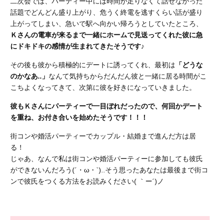
二次会では、パーティー中には時間が足りなくて話せなかった
話題でどんどん盛り上がり、危うく終電を逃すくらい話が盛り
上がってしまい、急いで駅へ向かい帰ろうとしていたところ、
Ｋさんの電車が来るまで一緒にホームで見送ってくれた彼に急
にドキドキの感情が生まれてきたそうです♪
その後も彼から積極的にデートに誘ってくれ、最初は
「どうな
のかなあ..」
なんて気持ちからだんだん彼と一緒に居る時間がこ
こちよくなってきて、
次第に彼を好きになっていきました。
彼もＫさんにパーティーで一目ぼれだったので、何回かデート
を重ね、お付き合いを始めたそうです！！！
街コンや婚活パーティーでカップル・結婚まで進んだ方は居
る！
じゃあ、なんで私は街コンや婚活パーティーに参加しても彼氏
ができないんだろう(´・ω・`)..そう思ったあなたは最後まで街コ
ンで彼氏をつくる方法をお読みください( ｀ー´)ノ