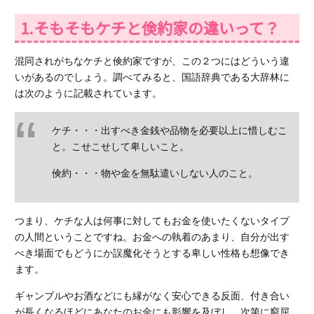
1.そもそもケチと倹約家の違いって？
混同されがちなケチと倹約家ですが、この２つにはどういう違
いがあるのでしょう。調べてみると、国語辞典である大辞林に
は次のように記載されています。
ケチ・・・出すべき金銭や品物を必要以上に惜しむこ
と。こせこせして卑しいこと。
倹約・・・物や金を無駄遣いしない人のこと。
つまり、ケチな人は何事に対してもお金を使いたくないタイプ
の人間ということですね。お金への執着のあまり、自分が出す
べき場面でもどうにか誤魔化そうとする卑しい性格も想像でき
ます。
ギャンブルやお酒などにも縁がなく安心できる反面、付き合い
が長くなるほどにあなたのお金にも影響を及ぼし、次第に窮屈