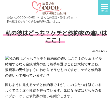
MENU
出会いのCOCO HOME
>
みんなの恋活・婚活コラム
>
私の彼はどっち？ケチと倹約家の違いはここ！
私の彼はどっち？ケチと倹約家の違いは
ここ！
2024/06/17
結婚するなら金銭感覚のあう相手を選ぶことは大切ですよね。
浪費家の男性はすぐにわかりそうなものですが、ケチと倹約家
の違いって知っていますか？
同じように見えるケチと倹約家ですが、このふたつは似ている
ようで全く違う性質を持っています。気になる彼はどちらのタ
イプか…ケチと倹約家の違いを紹介します。