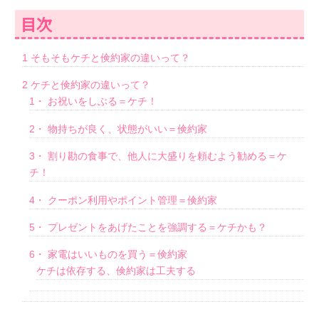
目次
1
そもそもケチと倹約家の違いって？
2
ケチと倹約家の違いって？
1・
お祝いをしぶる＝ケチ！
2・
物持ちが良く、状態がいい＝倹約家
3・
割り勘の食事で、他人に大盛りを頼むよう勧める＝ケ
チ！
4・
クーポン利用やポイント管理＝倹約家
5・
プレゼントをあげたことを強調する＝ケチかも？
6・
家電はいいものを買う＝倹約家
ケチは依存する、倹約家は工夫する