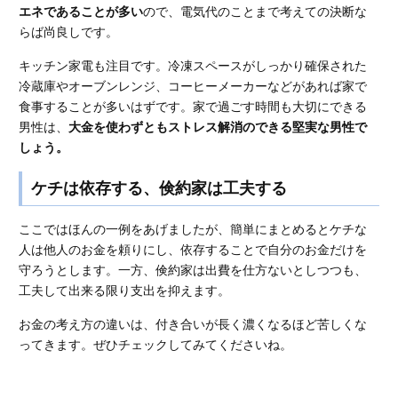
エネであることが多い
ので、電気代のことまで考えての決断な
らば尚良しです。
キッチン家電も注目です。冷凍スペースがしっかり確保された
冷蔵庫やオーブンレンジ、コーヒーメーカーなどがあれば家で
食事することが多いはずです。家で過ごす時間も大切にできる
男性は、
大金を使わずともストレス解消のできる堅実な男性で
しょう。
ケチは依存する、倹約家は工夫する
ここではほんの一例をあげましたが、簡単にまとめるとケチな
人は他人のお金を頼りにし、依存することで自分のお金だけを
守ろうとします。一方、倹約家は出費を仕方ないとしつつも、
工夫して出来る限り支出を抑えます。
お金の考え方の違いは、付き合いが長く濃くなるほど苦しくな
ってきます。ぜひチェックしてみてくださいね。