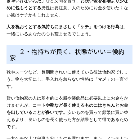
きゃいけないんだ」
など文句を言う、
お祝い金を相場より
少な
めに包もうとする
男性は要注意。人のためにお金を使いたくな
い彼はケチかもしれません。
人を祝おうとする気持ちにまさしく「ケチ」をつける行為
は、
一緒にいるあなたの心も荒ませるでしょう。
２・物持ちが良く、状態がいい＝倹約
家
靴やスーツなど、長期間きれいに使えている彼は倹約家でしょ
う。物を大切にし、手入れを怠らない性格は
「マメ」
の一言で
す。
賢い倹約家の人は基本的に衣服や装飾品に必要以上にお金をか
けませんが、
コートや靴など長く使えるものにはきちんとお金
を出していることが多いです。
安いものを買って頻繁に買い替
えるより、良いものを長く使った方が結果として得であるため
です。
一方ケチな人は何事も安いものを選びます。また、メンテナン