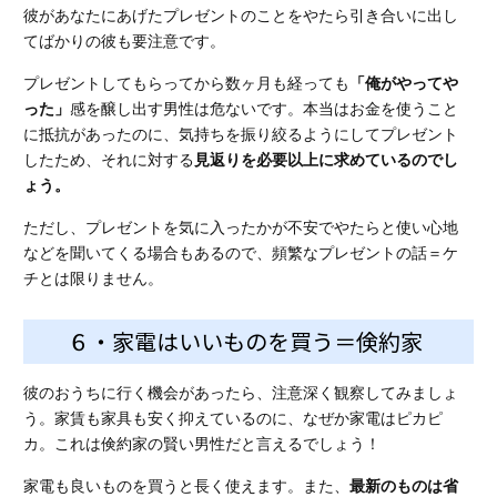
彼があなたにあげたプレゼントのことをやたら引き合いに出し
てばかりの彼も要注意です。
プレゼントしてもらってから数ヶ月も経っても
「俺がやってや
った」
感を醸し出す男性は危ないです。本当はお金を使うこと
に抵抗があったのに、気持ちを振り絞るようにしてプレゼント
したため、それに対する
見返りを必要以上に求めているのでし
ょう。
ただし、プレゼントを気に入ったかが不安でやたらと使い心地
などを聞いてくる場合もあるので、頻繁なプレゼントの話＝ケ
チとは限りません。
６・家電はいいものを買う＝倹約家
彼のおうちに行く機会があったら、注意深く観察してみましょ
う。家賃も家具も安く抑えているのに、なぜか家電はピカピ
カ。これは倹約家の賢い男性だと言えるでしょう！
家電も良いものを買うと長く使えます。また、
最新のものは省