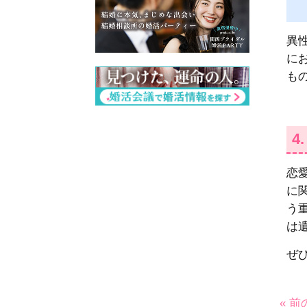
異
に
も
4
恋
に
う
は
ぜ
« 