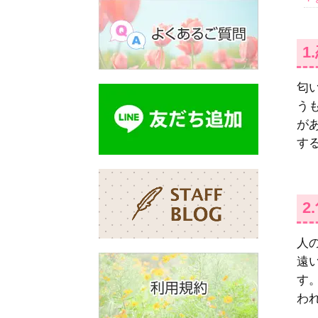
1
匂
う
が
す
2
人
遠
す
わ