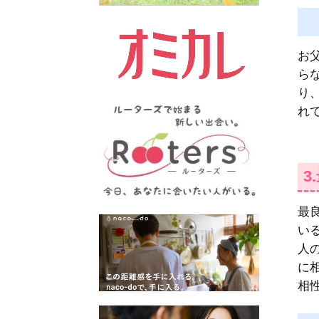
お
ら
り
れ
3
最
い
人
に
相