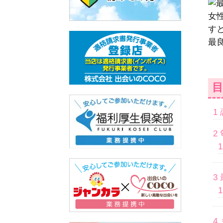
女
す
最
目
1
2
3
4