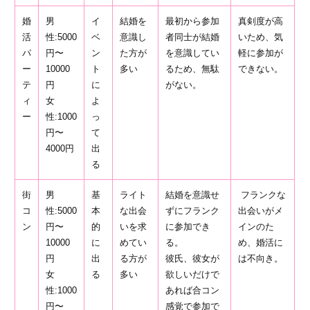
婚
男
イ
結婚を
最初から参加
真剣度が高
活
性:5000
ベ
意識し
者同士が結婚
いため、気
パ
円〜
ン
た方が
を意識してい
軽に参加が
ー
10000
ト
多い
るため、無駄
できない。
テ
円
に
がない。
ィ
女
よ
ー
性:1000
っ
円〜
て
4000円
出
る
街
男
基
ライト
結婚を意識せ
フランクな
コ
性:5000
本
な出会
ずにフランク
出会いがメ
ン
円〜
的
いを求
に参加でき
インのた
10000
に
めてい
る。
め、婚活に
円
出
る方が
彼氏、彼女が
は不向き。
女
る
多い
欲しいだけで
性:1000
あれば合コン
円〜
感覚で参加で