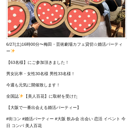
6/27(土)16時00分〜梅田・芸術劇場カフェ貸切☆婚活パーティ
ー
【63名様】にご参加頂きました！
男女比率・女性30名様 男性33名様！
今週も元気に開催致します！
全国誌
【美人百花】に取材を受けた
【大阪で一番出会える婚活パーティー】
#街コン #婚活パーティー #大阪 飲み会 出会い 恋活 イベント 今
日 コンパ 美人百花