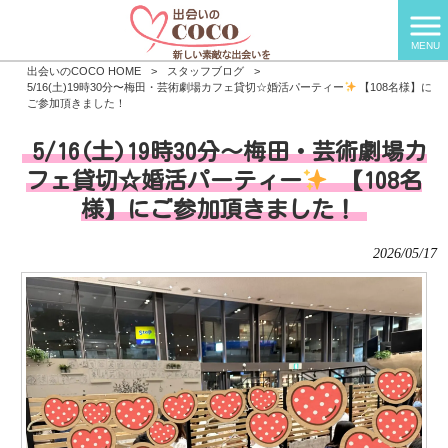
MENU
出会いのCOCO HOME
>
スタッフブログ
>
5/16(土)19時30分〜梅田・芸術劇場カフェ貸切☆婚活パーティー
【108名様】に
ご参加頂きました！
5/16(土)19時30分〜梅田・芸術劇場カ
フェ貸切☆婚活パーティー
【108名
様】にご参加頂きました！
2026/05/17