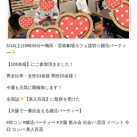
5/16(土)19時30分〜梅田・芸術劇場カフェ貸切☆婚活パーティ
ー
【108名様】にご参加頂きました！
男女比率・女性53名様 男性55名様！
今週も元気に開催致します！
全国誌
【美人百花】に取材を受けた
【大阪で一番出会える婚活パーティー】
#街コン #婚活パーティー #大阪 飲み会 出会い 恋活 イベント 今
日 コンパ 美人百花