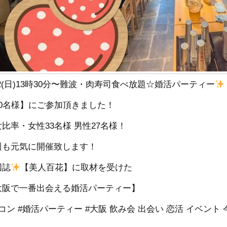
22(日)13時30分〜難波・肉寿司食べ放題☆婚活パーティー
60名様】にご参加頂きました！
比率・女性33名様 男性27名様！
週も元気に開催致します！
国誌
【美人百花】に取材を受けた
大阪で一番出会える婚活パーティー】
コン #婚活パーティー #大阪 飲み会 出会い 恋活 イベント