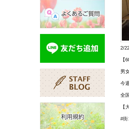
2/
【
男女
今
全
【
#街