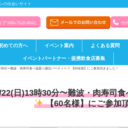
ンの出会いサイト
:080-7620-8042
その
初めての方へ
イベント案内
よくある質問
イベントパートナー・提携飲食店募集
)13時30分〜難波・肉寿司食べ放題☆婚活パーティー
【60名様】にご参加頂きました！
2/22(日)13時30分〜難波・肉寿
【60名様】にご参加