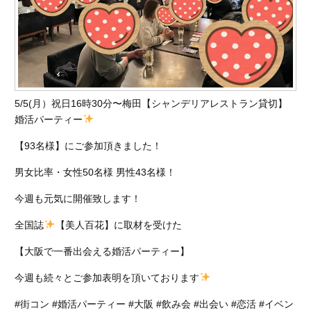
5/5(月）祝日16時30分〜梅田【シャンデリアレストラン貸切】
婚活パーティー
【93名様】にご参加頂きました！
男女比率・女性50名様 男性43名様！
今週も元気に開催致します！
全国誌
【美人百花】に取材を受けた
【大阪で一番出会える婚活パーティー】
今週も続々とご参加表明を頂いております
#街コン #婚活パーティー #大阪 #飲み会 #出会い #恋活 #イベン