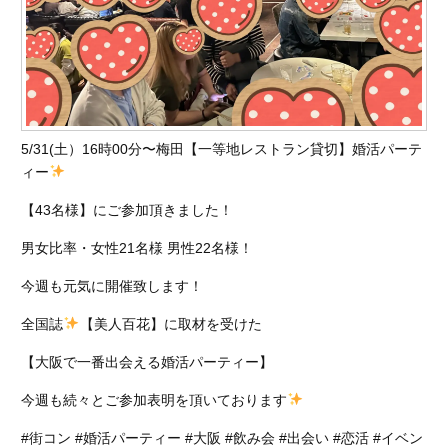
5/31(土）16時00分〜梅田【一等地レストラン貸切】婚活パーテ
ィー
【43名様】にご参加頂きました！
男女比率・女性21名様 男性22名様！
今週も元気に開催致します！
全国誌
【美人百花】に取材を受けた
【大阪で一番出会える婚活パーティー】
今週も続々とご参加表明を頂いております
#街コン #婚活パーティー #大阪 #飲み会 #出会い #恋活 #イベン