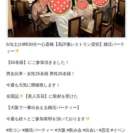
5/3(土)19時30分〜心斎橋【高評価レストラン貸切】婚活パーテ
ィー
【50名様】にご参加頂きました！
男女比率・女性25名様 男性25名様！
今週も元気に開催致します！
全国誌
【美人百花】に取材を受けた
【大阪で一番出会える婚活パーティー】
今週も続々とご参加表明を頂いております
#街コン #婚活パーティー #大阪 #飲み会 #出会い #恋活 #イベン