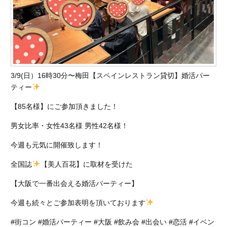
3/9(日）16時30分〜梅田【スペインレストラン貸切】婚活パー
ティー
【85名様】にご参加頂きました！
男女比率・女性43名様 男性42名様！
今週も元気に開催致します！
全国誌
【美人百花】に取材を受けた
【大阪で一番出会える婚活パーティー】
今週も続々とご参加表明を頂いております
#街コン #婚活パーティー #大阪 #飲み会 #出会い #恋活 #イベン