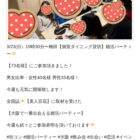
3/23(日）19時30分〜梅田【個室ダイニング貸切】婚活パーティ
ー
【73名様】にご参加頂きました！
男女比率・女性40名様 男性33名様！
今週も元気に開催致します！
全国誌
【美人百花】に取材を受けた
【大阪で一番出会える婚活パーティー】
今週も続々とご参加表明を頂いております
#街コン #婚活パーティー #大阪 #飲み会 #出会い #恋活 #イベン