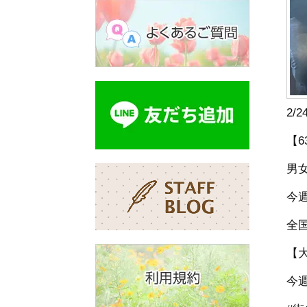
2/
【
男女
今
全
【
今