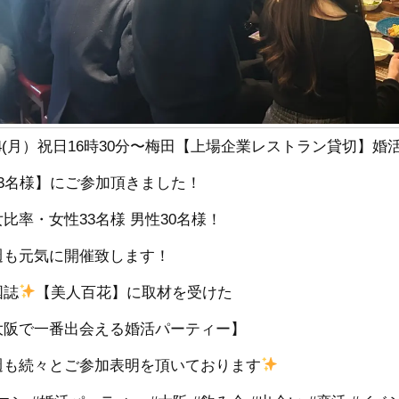
24(月）祝日16時30分〜梅田【上場企業レストラン貸切】婚
63名様】にご参加頂きました！
比率・女性33名様 男性30名様！
週も元気に開催致します！
国誌
【美人百花】に取材を受けた
大阪で一番出会える婚活パーティー】
週も続々とご参加表明を頂いております