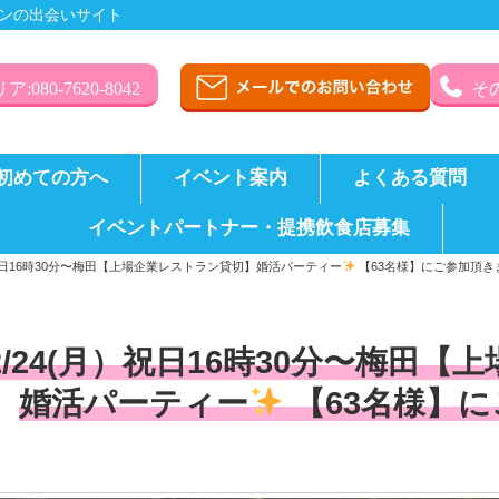
ンの出会いサイト
:080-7620-8042
その
初めての方へ
イベント案内
よくある質問
イベントパートナー・提携飲食店募集
）祝日16時30分〜梅田【上場企業レストラン貸切】婚活パーティー
【63名様】にご参加頂き
2/24(月）祝日16時30分〜梅田
婚活パーティー
【63名様】