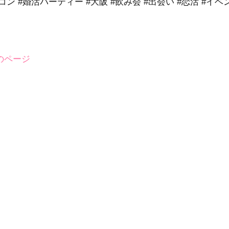
コン #婚活パーティー #大阪 #飲み会 #出会い #恋活 #イベ
前のページ