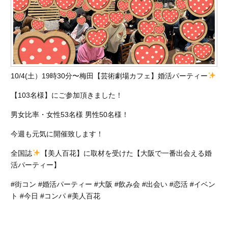
10/4(土）19時30分〜梅田【芸術劇場カフェ】婚活パーティー
【103名様】にご参加頂きました！
男女比率・女性53名様 男性50名様！
今週も元気に開催致します！
全国誌
【美人百花】に取材を受けた【大阪で一番出会える婚
活パーティー】
#街コン #婚活パーティー #大阪 #飲み会 #出会い #恋活 #イベン
ト #今日 #コンパ #美人百花