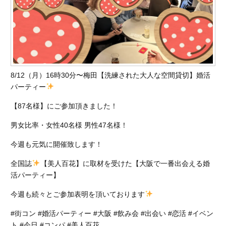
8/12（月）16時30分〜梅田【洗練された大人な空間貸切】婚活
パーティー
【87名様】にご参加頂きました！
男女比率・女性40名様 男性47名様！
今週も元気に開催致します！
全国誌
【美人百花】に取材を受けた【大阪で一番出会える婚
活パーティー】
今週も続々とご参加表明を頂いております
#街コン #婚活パーティー #大阪 #飲み会 #出会い #恋活 #イベン
ト #今日 #コンパ #美人百花