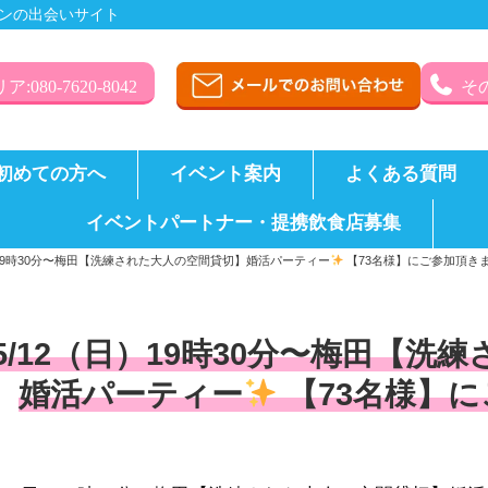
ンの出会いサイト
:080-7620-8042
その
初めての方へ
イベント案内
よくある質問
イベントパートナー・提携飲食店募集
）19時30分〜梅田【洗練された大人の空間貸切】婚活パーティー
【73名様】にご参加頂き
5/12（日）19時30分〜梅田【
婚活パーティー
【73名様】