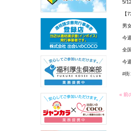
5
【
男
今
全
今
#街
« 