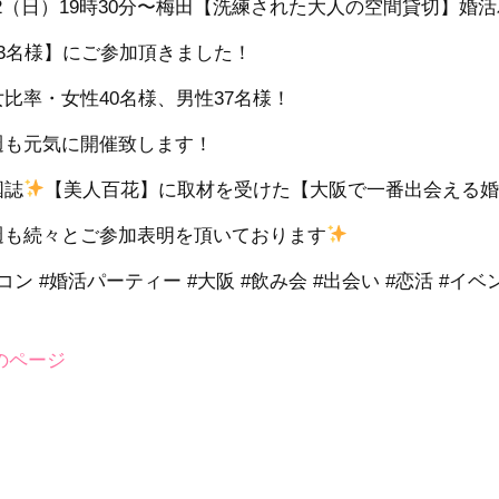
/12（日）19時30分〜梅田【洗練された大人の空間貸切】婚
73名様】にご参加頂きました！
女比率・女性40名様、男性37名様！
週も元気に開催致します！
国誌
【美人百花】に取材を受けた【大阪で一番出会える
週も続々とご参加表明を頂いております
コン #婚活パーティー #大阪 #飲み会 #出会い #恋活 #イベ
前のページ