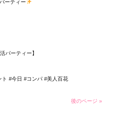
活パーティー
婚活パーティー】
ント #今日 #コンパ #美人百花
後のページ »