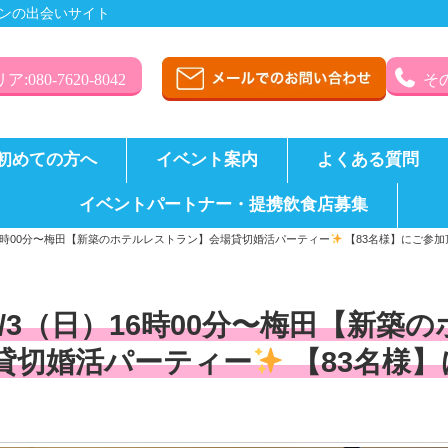
ンの出会いサイト
:080-7620-8042
その
初めての方へ
イベント案内
よくある質問
イベントパートナー・提携飲食店募集
16時00分〜梅田【新築のホテルレストラン】会場貸切婚活パーティー
【83名様】にご参加
3/3（日）16時00分〜梅田【新
貸切婚活パーティー
【83名様