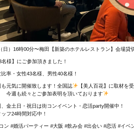
/3（日）16時00分〜梅田【新築のホテルレストラン】会場
83名様】にご参加頂きました！
女比率・女性43名様、男性40名様！
週も元気に開催致します！全国誌
【美人百花】に取材を
】 今週も続々とご参加表明を頂いております
週、金土日・祝日は街コンイベント・恋活party開催中！
タッフ24時間対応中！
コン #婚活パーティー #大阪 #飲み会 #出会い #恋活 #イベ