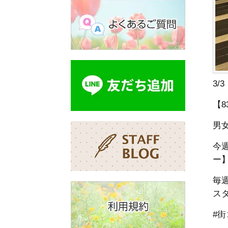
3
【
男
今
ー
毎
ス
#街