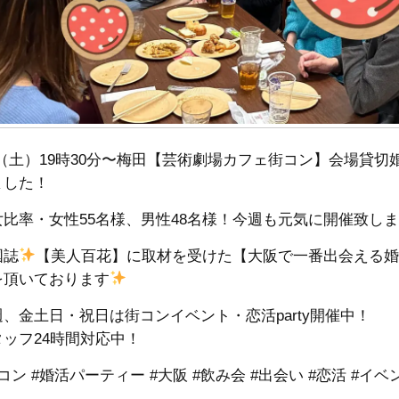
/3（土）19時30分〜梅田【芸術劇場カフェ街コン】会場貸
ました！
女比率・女性55名様、男性48名様！今週も元気に開催致し
国誌
【美人百花】に取材を受けた【大阪で一番出会える
を頂いております
週、金土日・祝日は街コンイベント・恋活party開催中！
タッフ24時間対応中！
コン #婚活パーティー #大阪 #飲み会 #出会い #恋活 #イベ