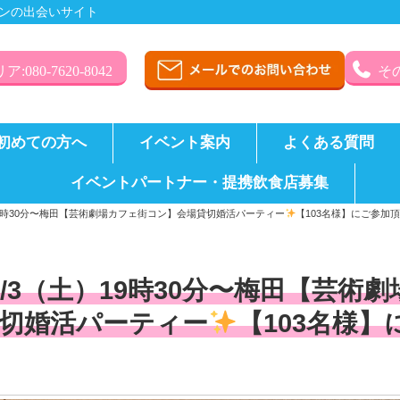
ンの出会いサイト
:080-7620-8042
その
初めての方へ
イベント案内
よくある質問
イベントパートナー・提携飲食店募集
19時30分〜梅田【芸術劇場カフェ街コン】会場貸切婚活パーティー
【103名様】にご参加
2/3（土）19時30分〜梅田【芸
切婚活パーティー
【103名様