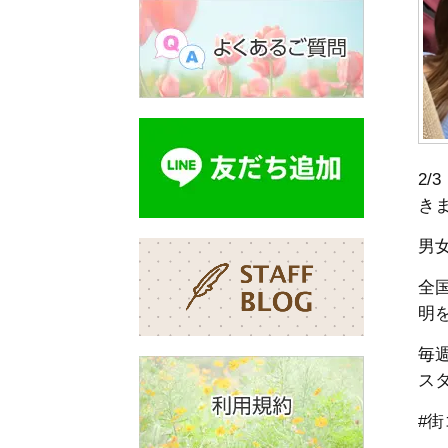
2
き
男
全
明
毎
ス
#街