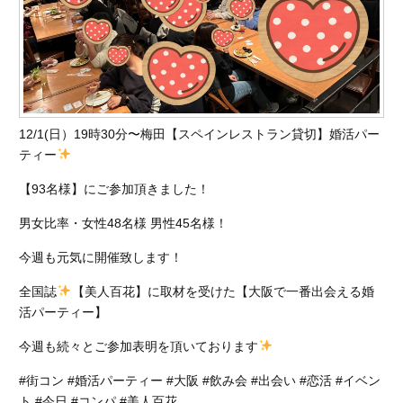
12/1(日）19時30分〜梅田【スペインレストラン貸切】婚活パー
ティー
【93名様】にご参加頂きました！
男女比率・女性48名様 男性45名様！
今週も元気に開催致します！
全国誌
【美人百花】に取材を受けた【大阪で一番出会える婚
活パーティー】
今週も続々とご参加表明を頂いております
#街コン #婚活パーティー #大阪 #飲み会 #出会い #恋活 #イベン
ト #今日 #コンパ #美人百花