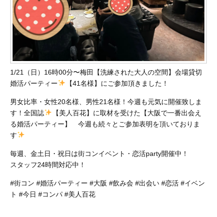
1/21（日）16時00分〜梅田【洗練された大人の空間】会場貸切
婚活パーティー
【41名様】にご参加頂きました！
男女比率・女性20名様、男性21名様！今週も元気に開催致しま
す！全国誌
【美人百花】に取材を受けた【大阪で一番出会え
る婚活パーティー】 今週も続々とご参加表明を頂いておりま
す
毎週、金土日・祝日は街コンイベント・恋活party開催中！
スタッフ24時間対応中！
#街コン #婚活パーティー #大阪 #飲み会 #出会い #恋活 #イベン
ト #今日 #コンパ #美人百花